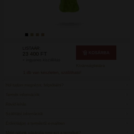
LISTAÁR:
KOSÁRBA
23 400 FT
+ ingyenes kiszállítás
Kívánságlistára
1 db van készleten, szállítható!
Hol tudom megnézni, felpróbálni?
Termék információk
Rövid leírás
Szállítási információk
Érdeklődjön a termékről e-mailben
Miért nálunk vásárolja meg ezt a terméket?