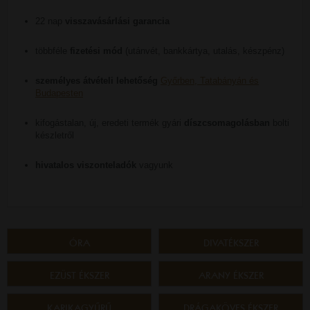
22 nap
visszavásárlási garancia
többféle
fizetési mód
(utánvét, bankkártya, utalás, készpénz)
személyes átvételi lehetőség
Győrben, Tatabányán és
Budapesten
kifogástalan, új, eredeti termék gyári
díszcsomagolásban
bolti
készletről
hivatalos viszonteladók
vagyunk
ÓRA
DIVATÉKSZER
EZÜST ÉKSZER
ARANY ÉKSZER
KARIKAGYŰRŰ
DRÁGAKÖVES ÉKSZER