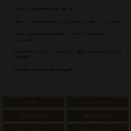
22 nap
visszavásárlási garancia
többféle
fizetési mód
(utánvét, bankkártya, utalás, készpénz)
személyes átvételi lehetőség
Győrben, Tatabányán és
Budapesten
kifogástalan, új, eredeti termék gyári
díszcsomagolásban
bolti
készletről
hivatalos viszonteladók
vagyunk
ÓRA
DIVATÉKSZER
EZÜST ÉKSZER
ARANY ÉKSZER
KARIKAGYŰRŰ
DRÁGAKÖVES ÉKSZER