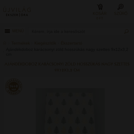
KOSÁR
SZŰRŐ
0 FT
MENÜ
Termékek
Kiegészítők
Ékszertartó
Ajándékdoboz karácsonyi zöld hosszúkás nagy szettes 9x12x3,2
cm
AJÁNDÉKDOBOZ KARÁCSONYI ZÖLD HOSSZÚKÁS NAGY SZETTES
9X12X3,2 CM