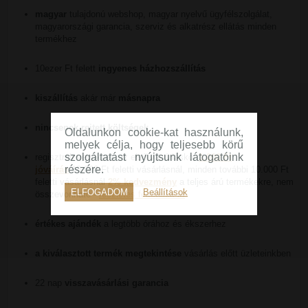
magyar
tulajdonú webshop, magyar nyelvű ügyfélszolgálat,
magyarországi garancia, szerviz és alkatrész ellátás minden
termékhez
10ezer Ft felett
ingyenes házhozszállítás
kiszállítás
akár már
másnapra
nincsenek rejtett költségek
Oldalunkon cookie-kat használunk,
melyek célja, hogy teljesebb körű
szolgáltatást nyújtsunk látogatóink
regisztrált vevőknek az első vásárláskor
1.000 Ft
részére.
jóváírás
10.000 Ft feletti vásárlásnál, minden további 10.000 Ft
feletti vásárlásnál
2% kedvezmény
a teljes árú termékekre, nem
ELFOGADOM
Beállítások
összevonható -
részletes feltételek itt
értékes ajándék
a legtöbb órához és ékszerhez
a kiválasztott termék megtekintése
vásárlás előtt üzleteinkben
22 nap
visszavásárlási garancia