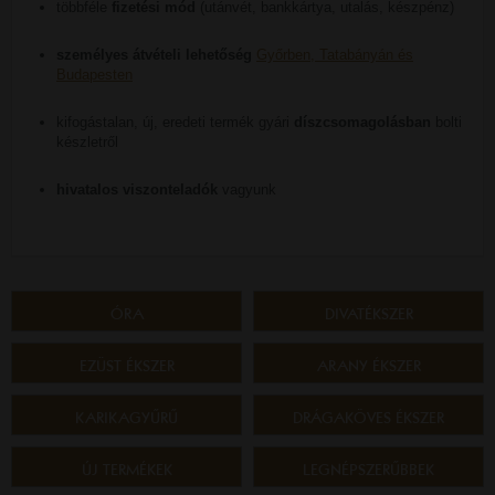
többféle
fizetési mód
(utánvét, bankkártya, utalás, készpénz)
személyes átvételi lehetőség
Győrben, Tatabányán és
Budapesten
kifogástalan, új, eredeti termék gyári
díszcsomagolásban
bolti
készletről
hivatalos viszonteladók
vagyunk
ÓRA
DIVATÉKSZER
EZÜST ÉKSZER
ARANY ÉKSZER
KARIKAGYŰRŰ
DRÁGAKÖVES ÉKSZER
ÚJ TERMÉKEK
LEGNÉPSZERŰBBEK