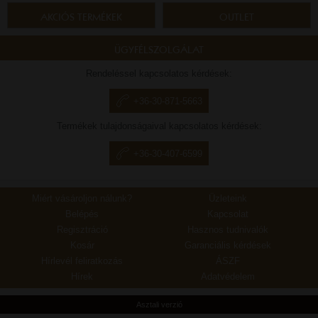
AKCIÓS TERMÉKEK
OUTLET
ÜGYFÉLSZOLGÁLAT
Rendeléssel kapcsolatos kérdések:
+36-30-871-5663
Termékek tulajdonságaival kapcsolatos kérdések:
+36-30-407-6599
Miért vásároljon nálunk?
Üzleteink
Belépés
Kapcsolat
Regisztráció
Hasznos tudnivalók
Kosár
Garanciális kérdések
Hírlevél feliratkozás
ÁSZF
Hírek
Adatvédelem
Asztali verzió