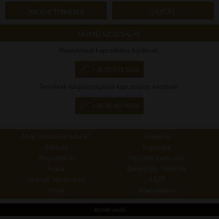
AKCIÓS TERMÉKEK
OUTLET
ÜGYFÉLSZOLGÁLAT
Rendeléssel kapcsolatos kérdések:
+36-30-871-5663
Termékek tulajdonságaival kapcsolatos kérdések:
+36-30-407-6599
Miért vásároljon nálunk?
Üzleteink
Belépés
Kapcsolat
Regisztráció
Hasznos tudnivalók
Kosár
Garanciális kérdések
Hírlevél feliratkozás
ÁSZF
Hírek
Adatvédelem
Asztali verzió