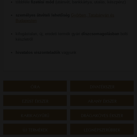
többféle
fizetési mód
(utánvét, bankkártya, utalás, készpénz)
személyes átvételi lehetőség
Győrben, Tatabányán és
Budapesten
kifogástalan, új, eredeti termék gyári
díszcsomagolásban
bolti
készletről
hivatalos viszonteladók
vagyunk
ÓRA
DIVATÉKSZER
EZÜST ÉKSZER
ARANY ÉKSZER
KARIKAGYŰRŰ
DRÁGAKÖVES ÉKSZER
ÚJ TERMÉKEK
LEGNÉPSZERŰBBEK