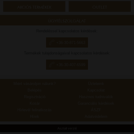
AKCIÓS TERMÉKEK
OUTLET
ÜGYFÉLSZOLGÁLAT
Rendeléssel kapcsolatos kérdések:
+36-30-871-5663
Termékek tulajdonságaival kapcsolatos kérdések:
+36-30-407-6599
Miért vásároljon nálunk?
Üzleteink
Belépés
Kapcsolat
Regisztráció
Hasznos tudnivalók
Kosár
Garanciális kérdések
Hírlevél feliratkozás
ÁSZF
Hírek
Adatvédelem
Asztali verzió