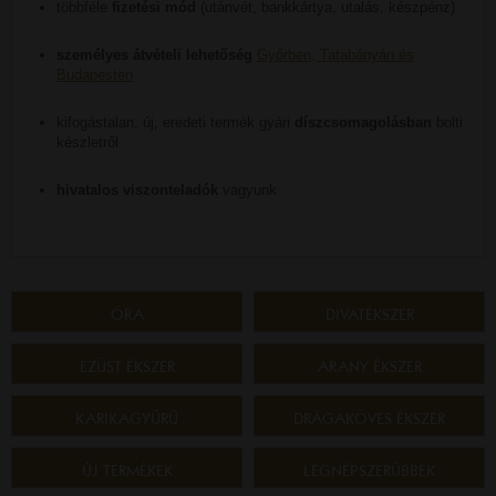
többféle
fizetési mód
(utánvét, bankkártya, utalás, készpénz)
személyes átvételi lehetőség
Győrben, Tatabányán és
Budapesten
kifogástalan, új, eredeti termék gyári
díszcsomagolásban
bolti
készletről
hivatalos viszonteladók
vagyunk
ÓRA
DIVATÉKSZER
EZÜST ÉKSZER
ARANY ÉKSZER
KARIKAGYŰRŰ
DRÁGAKÖVES ÉKSZER
ÚJ TERMÉKEK
LEGNÉPSZERŰBBEK