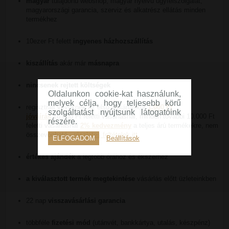
magyar
tulajdonú webshop, magyar nyelvű ügyfélszolgálat,
magyarországi garancia, szerviz és alkatrész ellátás minden
termékhez
10ezer Ft felett
ingyenes házhozszállítás
kiszállítás
akár már
másnapra
nincsenek rejtett költségek
Oldalunkon cookie-kat használunk,
melyek célja, hogy teljesebb körű
regisztrált vevőknek az első vásárláskor
1.000 Ft
szolgáltatást nyújtsunk látogatóink
jóváírás
10.000 Ft feletti vásárlásnál, minden további 10.000 Ft
részére.
feletti vásárlásnál
2% kedvezmény
a teljes árú termékekre, nem
összevonható -
részletes feltételek itt
ELFOGADOM
Beállítások
értékes ajándék
a legtöbb órához és ékszerhez
a kiválasztott termék megtekintése
vásárlás előtt üzleteinkben
22 nap
visszavásárlási garancia
többféle
fizetési mód
(utánvét, bankkártya, utalás, készpénz)