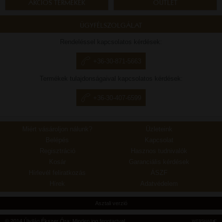
AKCIÓS TERMÉKEK
OUTLET
ÜGYFÉLSZOLGÁLAT
Rendeléssel kapcsolatos kérdések:
+36-30-871-5663
Termékek tulajdonságaival kapcsolatos kérdések:
+36-30-407-6599
Miért vásároljon nálunk?
Üzleteink
Belépés
Kapcsolat
Regisztráció
Hasznos tudnivalók
Kosár
Garanciális kérdések
Hírlevél feliratkozás
ÁSZF
Hírek
Adatvédelem
Asztali verzió
© 2014 Újvilág Ékszer Óra; Minden jog fenntartva!