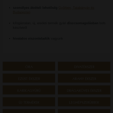
személyes átvételi lehetőség
Győrben, Tatabányán és
Budapesten
kifogástalan, új, eredeti termék gyári
díszcsomagolásban
bolti
készletről
hivatalos viszonteladók
vagyunk
ÓRA
DIVATÉKSZER
EZÜST ÉKSZER
ARANY ÉKSZER
KARIKAGYŰRŰ
DRÁGAKÖVES ÉKSZER
ÚJ TERMÉKEK
LEGNÉPSZERŰBBEK