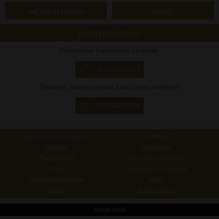
AKCIÓS TERMÉKEK
OUTLET
ÜGYFÉLSZOLGÁLAT
Rendeléssel kapcsolatos kérdések:
+36-30-871-5663
Termékek tulajdonságaival kapcsolatos kérdések:
+36-30-407-6599
Miért vásároljon nálunk?
Üzleteink
Belépés
Kapcsolat
Regisztráció
Hasznos tudnivalók
Kosár
Garanciális kérdések
Hírlevél feliratkozás
ÁSZF
Hírek
Adatvédelem
Asztali verzió