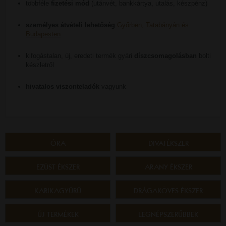
többféle
fizetési mód
(utánvét, bankkártya, utalás, készpénz)
személyes átvételi lehetőség
Győrben, Tatabányán és
Budapesten
kifogástalan, új, eredeti termék gyári
díszcsomagolásban
bolti
készletről
hivatalos viszonteladók
vagyunk
ÓRA
DIVATÉKSZER
EZÜST ÉKSZER
ARANY ÉKSZER
KARIKAGYŰRŰ
DRÁGAKÖVES ÉKSZER
ÚJ TERMÉKEK
LEGNÉPSZERŰBBEK