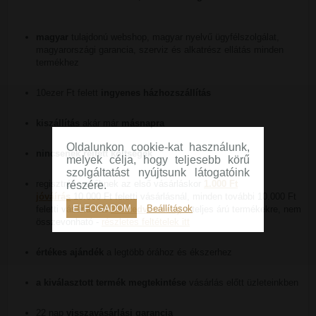
magyar
tulajdonú webshop, magyar nyelvű ügyfélszolgálat,
magyarországi garancia, szerviz és alkatrész ellátás minden
termékhez
10ezer Ft felett
ingyenes házhozszállítás
kiszállítás
akár már
másnapra
Oldalunkon cookie-kat használunk,
nincsenek rejtett költségek
melyek célja, hogy teljesebb körű
szolgáltatást nyújtsunk látogatóink
regisztrált vevőknek az első vásárláskor
1.000 Ft
részére.
jóváírás
10.000 Ft feletti vásárlásnál, minden további 10.000 Ft
ELFOGADOM
Beállítások
feletti vásárlásnál
2% kedvezmény
a teljes árú termékekre, nem
összevonható -
részletes feltételek itt
értékes ajándék
a legtöbb órához és ékszerhez
a kiválasztott termék megtekintése
vásárlás előtt üzleteinkben
22 nap
visszavásárlási garancia