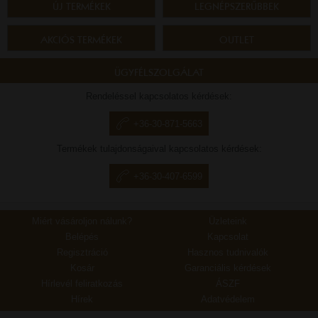
ÚJ TERMÉKEK
LEGNÉPSZERŰBBEK
AKCIÓS TERMÉKEK
OUTLET
ÜGYFÉLSZOLGÁLAT
Rendeléssel kapcsolatos kérdések:
+36-30-871-5663
Termékek tulajdonságaival kapcsolatos kérdések:
+36-30-407-6599
Miért vásároljon nálunk?
Üzleteink
Belépés
Kapcsolat
Regisztráció
Hasznos tudnivalók
Kosár
Garanciális kérdések
Hírlevél feliratkozás
ÁSZF
Hírek
Adatvédelem