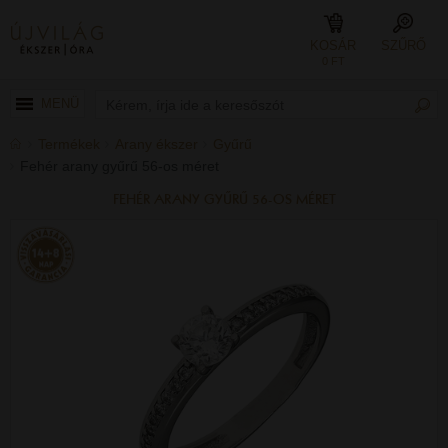
KOSÁR
SZŰRŐ
0 FT
MENÜ
Termékek
Arany ékszer
Gyűrű
Fehér arany gyűrű 56-os méret
FEHÉR ARANY GYŰRŰ 56-OS MÉRET