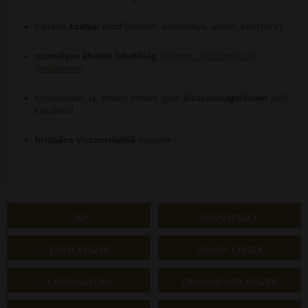
többféle
fizetési mód
(utánvét, bankkártya, utalás, készpénz)
személyes átvételi lehetőség
Győrben, Tatabányán és
Budapesten
kifogástalan, új, eredeti termék gyári
díszcsomagolásban
bolti
készletről
hivatalos viszonteladók
vagyunk
ÓRA
DIVATÉKSZER
EZÜST ÉKSZER
ARANY ÉKSZER
KARIKAGYŰRŰ
DRÁGAKÖVES ÉKSZER