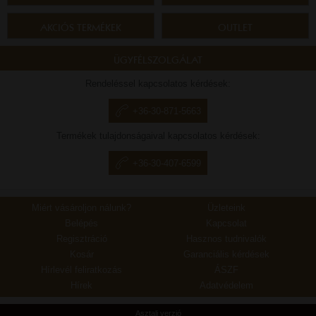
AKCIÓS TERMÉKEK
OUTLET
ÜGYFÉLSZOLGÁLAT
Rendeléssel kapcsolatos kérdések:
+36-30-871-5663
Termékek tulajdonságaival kapcsolatos kérdések:
+36-30-407-6599
Miért vásároljon nálunk?
Üzleteink
Belépés
Kapcsolat
Regisztráció
Hasznos tudnivalók
Kosár
Garanciális kérdések
Hírlevél feliratkozás
ÁSZF
Hírek
Adatvédelem
Asztali verzió