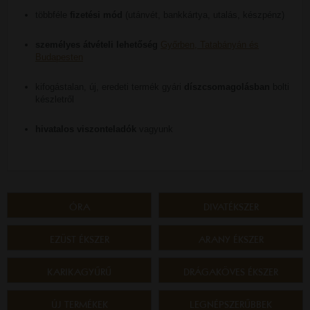
többféle
fizetési mód
(utánvét, bankkártya, utalás, készpénz)
személyes átvételi lehetőség
Győrben, Tatabányán és
Budapesten
kifogástalan, új, eredeti termék gyári
díszcsomagolásban
bolti
készletről
hivatalos viszonteladók
vagyunk
ÓRA
DIVATÉKSZER
EZÜST ÉKSZER
ARANY ÉKSZER
KARIKAGYŰRŰ
DRÁGAKÖVES ÉKSZER
ÚJ TERMÉKEK
LEGNÉPSZERŰBBEK