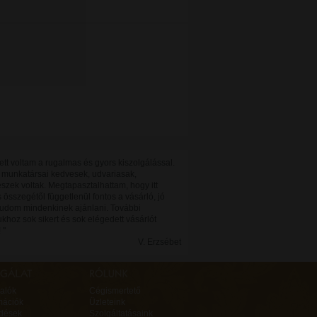
tt voltam a rugalmas és gyors kiszolgálással.
t munkatársai kedvesek, udvariasak,
szek voltak. Megtapasztalhattam, hogy itt
 összegétől függetlenül fontos a vásárló, jó
 tudom mindenkinek ajánlani. További
khoz sok sikert és sok elégedett vásárlót
 "
V. Erzsébet
alók
Cégismertető
mációk
Üzleteink
rdések
Szolgáltatásaink