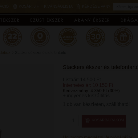
ÁCIÓ
KOSÁR:
0 FT
KÍVÁNSÁGLISTA
KÉRDÉSE VAN?
rdoboz
Stackers ékszer és telefontartó
Stackers ékszer és telefontart
Listaár: 14 500 Ft
Internetes ár: 10 150 Ft
Kedvezmény: 4 350 Ft (30%)
+ ingyenes kiszállítás
1 db van készleten, szállítható!
KOSÁRBA RAKOM
Hol tudom megnézni, felpróbálni?