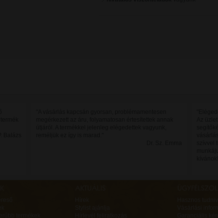
ő
"A vásárlás kapcsán gyorsan, problémamentesen
"Elégede
 termék
megérkezett az áru, folyamatosan értesítettek annak
Az üzle
útjáról. A termékkel jelenleg elégedettek vagyunk,
segítőké
P. Balázs
reméljük ez így is marad."
vásárlás
Dr. Sz. Emma
szívvel
munkáju
kívánok!
ereső
Hírek
Hasznos tudniv
ek
Stylist ajánlja
Vásárlási infor
erűbb termékek
Hírlevél feliratkozás
Garanciális ké