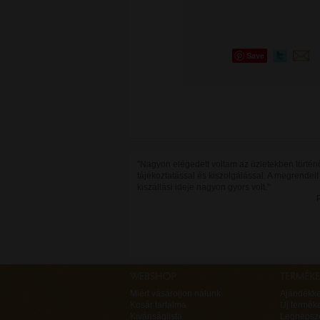
Save
"Nagyon elégedett voltam az üzletekben történ
tájékoztatással és kiszolgálással. A megrendelt
kiszállási ideje nagyon gyors volt."
Miért vásároljon nálunk
Ajándékk
Kosár tartalma
Új termék
Kívánságlista
Legnépsz