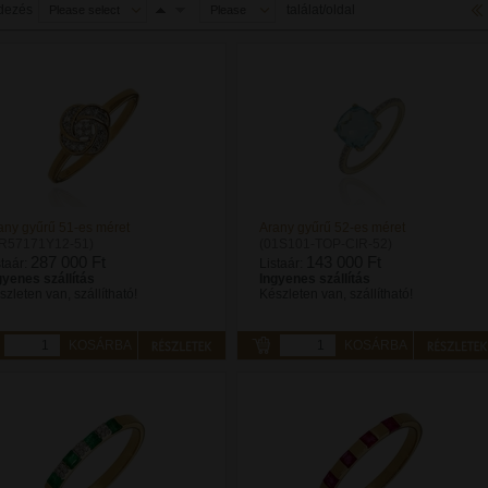
dezés
találat/oldal
Please select
Please
select
any gyűrű 51-es méret
Arany gyűrű 52-es méret
R57171Y12-51)
(01S101-TOP-CIR-52)
287 000 Ft
143 000 Ft
staár:
Listaár:
gyenes szállítás
Ingyenes szállítás
szleten van, szállítható!
Készleten van, szállítható!
KOSÁRBA
KOSÁRBA