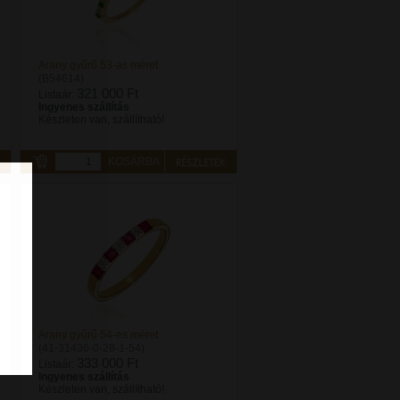
Arany gyűrű 53-as méret
(B54614)
321 000 Ft
Listaár:
Ingyenes szállítás
Készleten van, szállítható!
KOSÁRBA
Arany gyűrű 54-es méret
(41-31436-0-28-1-54)
333 000 Ft
Listaár:
Ingyenes szállítás
Készleten van, szállítható!