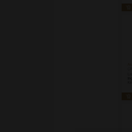
Ar
(J
Li
In
Ké