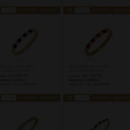
KOSÁRBA
KOSÁRBA
any gyűrű 54-es méret
Arany gyűrű 54-es méret
1-31436-0-29-1-54)
(42-31435-0-28-0-54)
333 000 Ft
287 000 Ft
staár:
Listaár:
gyenes szállítás
Ingyenes szállítás
szleten van, szállítható!
Készleten van, szállítható!
KOSÁRBA
KOSÁRBA