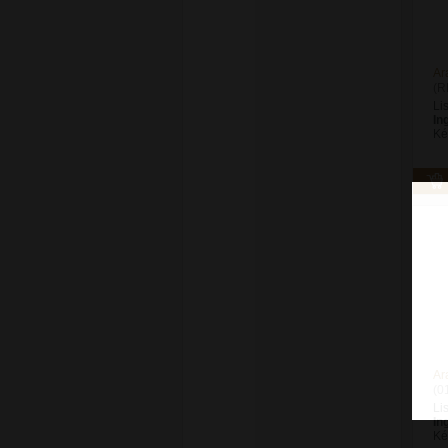
Ar
(R
Li
In
Ké
Ar
(0
Li
In
Ké