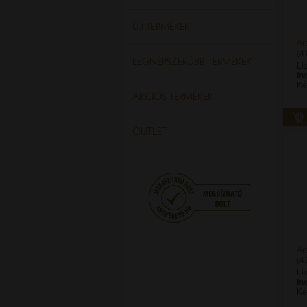
ÚJ TERMÉKEK
Ar
(4
LEGNÉPSZERŰBB TERMÉKEK
Li
In
Ké
AKCIÓS TERMÉKEK
OUTLET
Ar
(4
Li
In
Ké