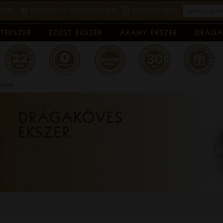
ÁCIÓ
KOSÁR:
0 FT
KÍVÁNSÁGLISTA
KÉRDÉSE VAN?
zerek