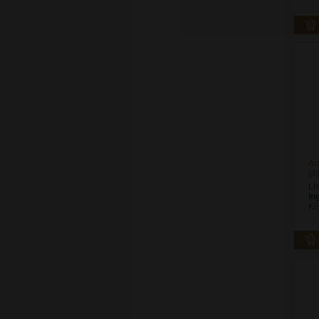
Ar
(4
Li
In
Ké