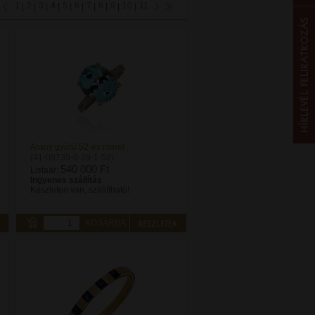
1
2
3
4
5
6
7
8
9
10
11
|
|
|
|
|
|
|
|
|
|
Arany gyűrű 52-es méret
(41-08739-0-39-1-52)
540 000 Ft
Listaár:
Ingyenes szállítás
Készleten van, szállítható!
KOSÁRBA