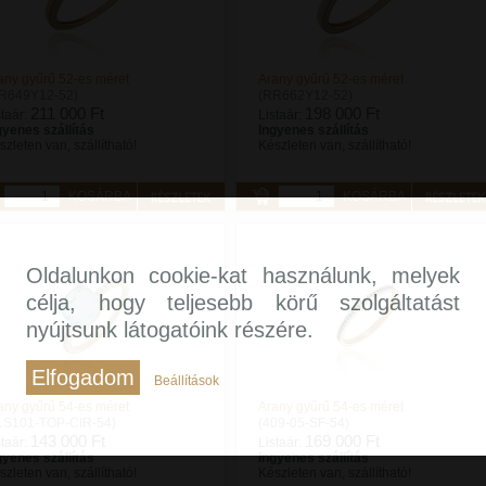
any gyűrű 52-es méret
Arany gyűrű 52-es méret
R649Y12-52)
(RR662Y12-52)
211 000 Ft
198 000 Ft
staár:
Listaár:
gyenes szállítás
Ingyenes szállítás
szleten van, szállítható!
Készleten van, szállítható!
KOSÁRBA
KOSÁRBA
Oldalunkon cookie-kat használunk, melyek
célja, hogy teljesebb körű szolgáltatást
nyújtsunk látogatóink részére.
Elfogadom
Beállítások
any gyűrű 54-es méret
Arany gyűrű 54-es méret
1S101-TOP-CIR-54)
(409-05-SF-54)
143 000 Ft
169 000 Ft
staár:
Listaár:
gyenes szállítás
Ingyenes szállítás
szleten van, szállítható!
Készleten van, szállítható!