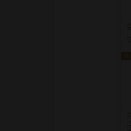
Ar
(B
Li
In
Ké
Ar
(R
Li
In
Ké