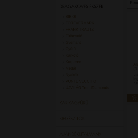
Ren
DRÁGAKÖVES ÉKSZER
BIBIGI
FOREVERMARK
FRANK TRAUTZ
Fülbevaló
Gyémánt
Gyűrű
Karkötő
Karperec
Ar
Medál
(R
Li
Nyakék
In
PONTE VECCHIO
Ké
ÚJVILÁG TrendDiamonds
KARIKAGYŰRŰ
KIEGÉSZÍTŐK
AJÁNDÉKUTALVÁNY