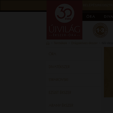
BELÉPÉS/REGISZTR
Termékek
Drágaköves ékszer
Női éks
ÓRA
DIVATÉKSZER
SWAROVSKI
EZÜST ÉKSZER
ARANY ÉKSZER