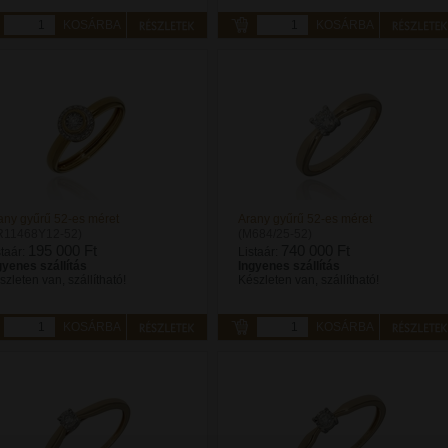
KOSÁRBA
KOSÁRBA
any gyűrű 52-es méret
Arany gyűrű 52-es méret
R11468Y12-52)
(M684/25-52)
195 000 Ft
740 000 Ft
staár:
Listaár:
gyenes szállítás
Ingyenes szállítás
szleten van, szállítható!
Készleten van, szállítható!
KOSÁRBA
KOSÁRBA