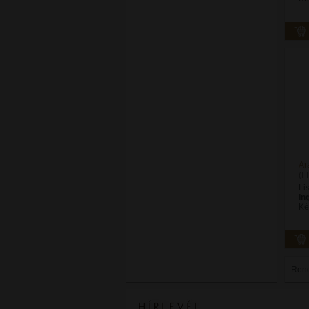
Ar
(F
Li
In
Ké
Ren