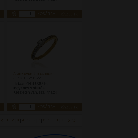
KOSÁRBA
Arany gyűrű 55-ös méret
(JR16156Y15-55)
448 000 Ft
Listaár:
Ingyenes szállítás
Készleten van, szállítható!
KOSÁRBA
1
2
3
4
5
6
7
8
9
10
11
|
|
|
|
|
|
|
|
|
|