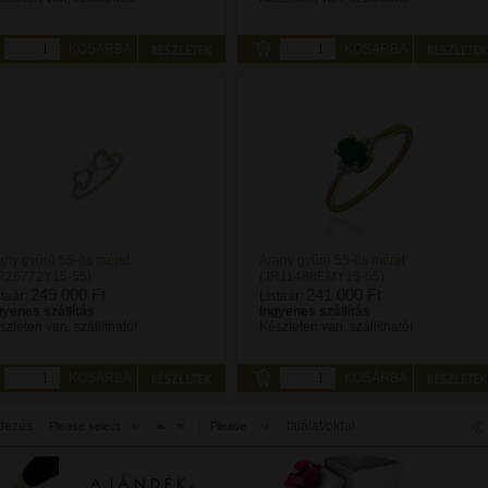
KOSÁRBA
KOSÁRBA
any gyűrű 55-ös méret
Arany gyűrű 55-ös méret
R28772Y15-55)
(JR11488EMY15-55)
249 000 Ft
241 000 Ft
staár:
Listaár:
gyenes szállítás
Ingyenes szállítás
szleten van, szállítható!
Készleten van, szállítható!
KOSÁRBA
KOSÁRBA
dezés
találat/oldal
Please select
Please
select