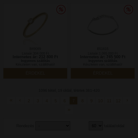
B49089
B51615
Listaár:304 000 Ft
Listaár:1 065 000 Ft
Internetes ár: 212 800 Ft
Internetes ár: 745 500 Ft
Ingyenes szállítás
Ingyenes szállítás
Készleten van, szállítható!
Készleten van, szállítható!
ÉRDEKEL
ÉRDEKEL
tétel,
oldal,
1096
19
tételek 361-420
«
‹
›
2
3
4
5
6
7
8
9
10
11
12
»
Rendezés
találat/oldal