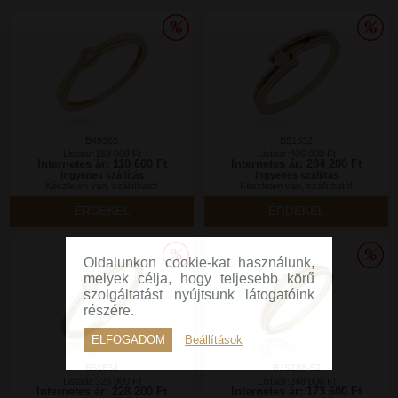
B49363
B51632
Listaár:158 000 Ft
Listaár:406 000 Ft
Internetes ár: 110 600 Ft
Internetes ár: 284 200 Ft
Ingyenes szállítás
Ingyenes szállítás
Készleten van, szállítható!
Készleten van, szállítható!
ÉRDEKEL
ÉRDEKEL
Oldalunkon cookie-kat használunk,
melyek célja, hogy teljesebb körű
szolgáltatást nyújtsunk látogatóink
részére.
ELFOGADOM
Beállítások
B51634
BJS188-52
Listaár:326 000 Ft
Listaár:248 000 Ft
Internetes ár: 228 200 Ft
Internetes ár: 173 600 Ft