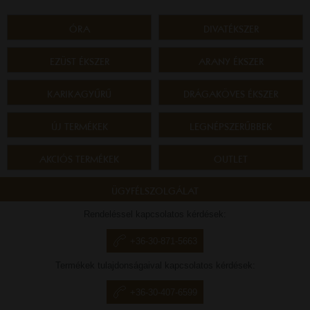
ÓRA
DIVATÉKSZER
EZÜST ÉKSZER
ARANY ÉKSZER
KARIKAGYŰRŰ
DRÁGAKÖVES ÉKSZER
ÚJ TERMÉKEK
LEGNÉPSZERŰBBEK
AKCIÓS TERMÉKEK
OUTLET
ÜGYFÉLSZOLGÁLAT
Rendeléssel kapcsolatos kérdések:
+36-30-871-5663
Termékek tulajdonságaival kapcsolatos kérdések:
+36-30-407-6599