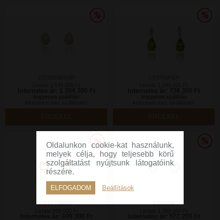
CO1553BRWR
CO1760PDY
Listaár:1 549 000 Ft
Listaár:1 049 000 Ft
Internetes ár: 1 084 300 Ft
Internetes ár: 734 300 Ft
Ingyenes szállítás
Ingyenes szállítás
Készleten van, szállítható!
Készleten van, szállítható!
ÉRDEKEL
ÉRDEKEL
Oldalunkon cookie-kat használunk,
melyek célja, hogy teljesebb körű
szolgáltatást nyújtsunk látogatóink
részére.
ELFOGADOM
Beállítások
CO1777BRRP
CO603W
Listaár:999 000 Ft
Listaár:1 389 000 Ft
Internetes ár: 699 300 Ft
Internetes ár: 972 299 Ft