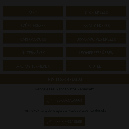
ÓRA
DIVATÉKSZER
EZÜST ÉKSZER
ARANY ÉKSZER
KARIKAGYŰRŰ
DRÁGAKÖVES ÉKSZER
ÚJ TERMÉKEK
LEGNÉPSZERŰBBEK
AKCIÓS TERMÉKEK
OUTLET
ÜGYFÉLSZOLGÁLAT
Rendeléssel kapcsolatos kérdések:
+36-30-871-5663
Termékek tulajdonságaival kapcsolatos kérdések:
+36-30-407-6599