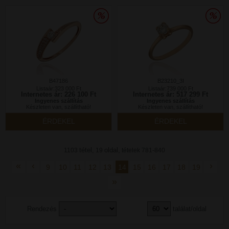
B47186
B23210_3I
Listaár:323 000 Ft
Listaár:739 000 Ft
Internetes ár: 226 100 Ft
Internetes ár: 517 299 Ft
Ingyenes szállítás
Ingyenes szállítás
Készleten van, szállítható!
Készleten van, szállítható!
ÉRDEKEL
ÉRDEKEL
tétel,
oldal,
1103
19
tételek 781-840
«
‹
›
9
10
11
12
13
14
15
16
17
18
19
»
Rendezés
találat/oldal