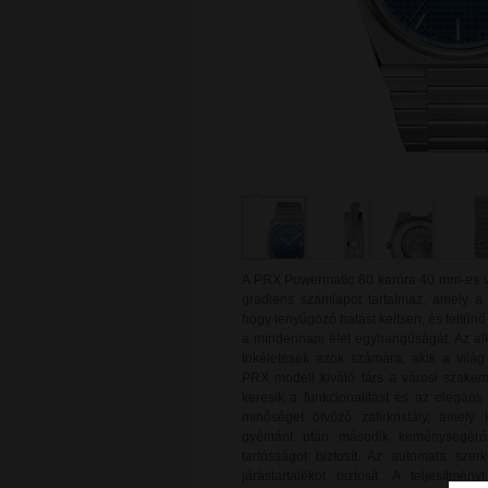
A PRX Powermatic 80 karóra 40 mm-es vá
gradiens számlapot tartalmaz, amely a 
hogy lenyűgöző hatást keltsen, és feltűnő 
a mindennapi élet egyhangúságát. Az alk
tökéletesek azok számára, akik a vilá
PRX modell kiváló társ a városi szake
keresik a funkcionalitást és az elegán
minőséget ötvöző zafírkristály, amely 
gyémánt után második keménységéről i
tartósságot biztosít. Az automata sze
járástartalékot biztosít. A teljesítm