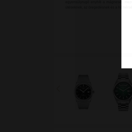
egyensúlyrugó enyhíti a mágneses mező i
ütéseknek, az öregedésnek és a hőmérsé