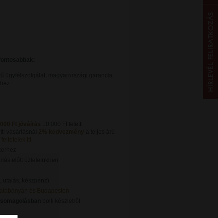
gfontosabbak:
ű ügyfélszolgálat, magyarországi garancia,
khez
.000 Ft jóváírás
10.000 Ft feletti
tti vásárlásnál
2% kedvezmény
a teljes árú
feltételek itt
zerhez
lás előtt üzleteinkben
, utalás, készpénz)
Tatabányán és Budapesten
csomagolásban
bolti készletről