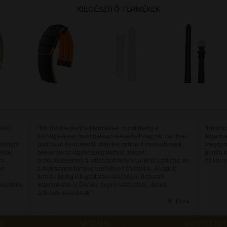
KIEGÉSZÍTŐ TERMÉKEK
kkel
"Mind a megrendelt termékkel, mind pedig a
"Különö
r
kiszolgálással maximálisan elégedett vagyok. Gyorsan,
rugalma
ztottam
pontosan és korrektül intéztek mindent munkatársaik,
meggond
rolok
beleértve az ügyfélszolgálathoz intézett
pontra 
ni
érdeklődésemet, a választott helyre történő szállítást és
és korre
rt
a helyszínen történő személyes átvételt is. A kapott
termék pedig kifogástalan minőségű. Biztosan
Gabriella
legközelebb is Önöket fogom választani, illetve
ajánlani másoknak."
K. Dóra