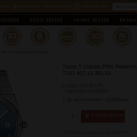
ÁCIÓ
KOSÁR:
0 FT
KÍVÁNSÁGLISTA
KÉRDÉSE VAN?
ic PRX Powermatic 80 férfi óra
Tissot T-Classic PRX Powermati
T137.407.11.351.01
Listaár: 335 901 Ft
+ ingyenes kiszállítás
1 db van készleten, szállítható!
KOSÁRBA RAKOM
Hol tudom megnézni, felpróbálni?