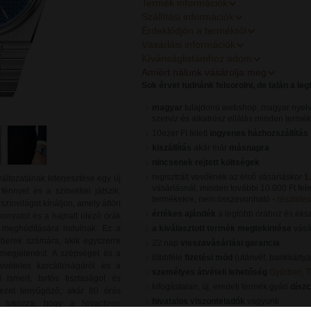
Termék információk
Szállítási információk
Érdeklődjön a termékről
Vásárlási információk
Kívánságlistámhoz adom
Amiért nálunk vásárolja meg
Sok érvet tudnánk felsorolni, de talán a le
magyar
tulajdonú webshop, magyar nyelv
szerviz és alkatrész ellátás minden termé
10ezer Ft felett
ingyenes házhozszállítás
kiszállítás
akár már
másnapra
nincsenek rejtett költségek
regisztrált vevőknek az első vásárláskor
1
ltozatának kiterjesztése egy új
vásárlásnál, minden további 10.000 Ft fele
fénnyel és a színekkel játszik,
termékekre, nem összevonható -
részletes 
színvilágot kínáljon, amely áttöri
értékes ajándék
a legtöbb órához és éks
onyatot és a hajnalt idéző órák
g meghódítására indulnak. Ez a
a kiválasztott termék megtekintése
vásár
mberek számára, akik egyszerre
22 nap
visszavásárlási garancia
s megjelenést. A szépséget és a
többféle
fizetési mód
(utánvét, bankkártya
kivételes karcállóságáról és a
személyes átvételi lehetőség
Győrben, 
smert, tartós tisztaságot és
kifogástalan, új, eredeti termék gyári
dísz
rkezet lenyűgöző, akár 80 órás
hivatalos viszonteladók
vagyunk
ényt fokozza, hogy a Nivachron