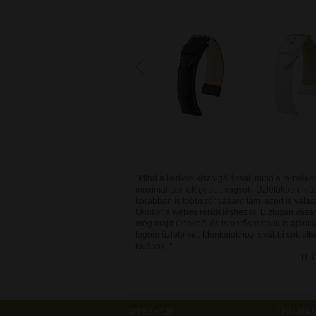
"Mind a kedves kiszolgálással, mind a terméke
maximálisan elégedett vagyok. Üzletükben má
korábban is többször vásároltam, ezért is válas
Önöket a webes rendeléshez is. Biztosan vásá
még majd Önöknél és ismerőseimnek is ajánla
fogom üzleteiket. Munkájukhoz további sok sike
kívánok! "
H. 