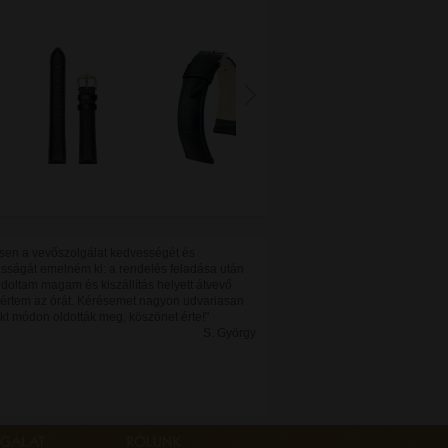
sen a vevőszolgálat kedvességét és
sságát emelném ki: a rendelés feladása után
oltam magam és kiszállítás helyett átvevő
kértem az órát. Kérésemet nagyon udvariasan
kt módon oldották meg, köszönet érte!"
S. György