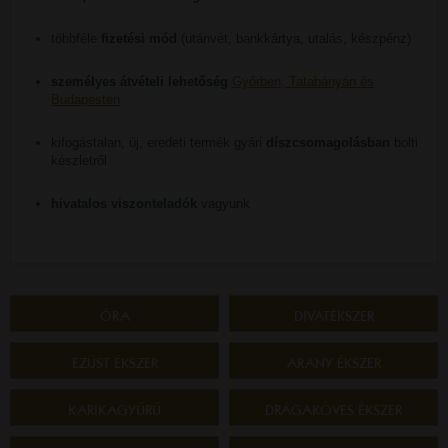
többféle
fizetési mód
(utánvét, bankkártya, utalás, készpénz)
személyes átvételi lehetőség
Győrben, Tatabányán és
Budapesten
kifogástalan, új, eredeti termék gyári
díszcsomagolásban
bolti
készletről
hivatalos viszonteladók
vagyunk
ÓRA
DIVATÉKSZER
EZÜST ÉKSZER
ARANY ÉKSZER
KARIKAGYŰRŰ
DRÁGAKÖVES ÉKSZER