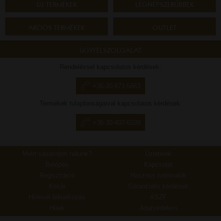
ÚJ TERMÉKEK
LEGNÉPSZERŰBBEK
AKCIÓS TERMÉKEK
OUTLET
ÜGYFÉLSZOLGÁLAT
Rendeléssel kapcsolatos kérdések:
+36-30-871-5663
Termékek tulajdonságaival kapcsolatos kérdések:
+36-30-407-6599
Miért vásároljon nálunk?
Üzleteink
Belépés
Kapcsolat
Regisztráció
Hasznos tudnivalók
Kosár
Garanciális kérdések
Hírlevél feliratkozás
ÁSZF
Hírek
Adatvédelem