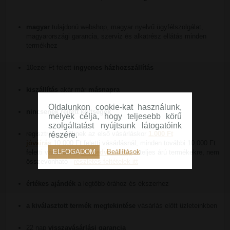
magyar
tulajdonú webshop, magyar nyelvű ügyfélszolgálat,
magyarországi garancia, szerviz és alkatrész ellátás minden
termékhez
10ezer Ft felett
ingyenes házhozszállítás
kiszállítás
akár már
másnapra
Oldalunkon cookie-kat használunk,
nincsenek rejtett költségek
melyek célja, hogy teljesebb körű
szolgáltatást nyújtsunk látogatóink
regisztrált vevőknek az első vásárláskor
1.000 Ft
részére.
jóváírás
10.000 Ft feletti vásárlásnál, minden további 10.000 Ft
ELFOGADOM
Beállítások
feletti vásárlásnál
2% kedvezmény
a teljes árú termékekre, nem
összevonható -
részletes feltételek itt
értékes ajándék
a legtöbb órához és ékszerhez
a kiválasztott termék megtekintése
vásárlás előtt üzleteinkben
22 nap
visszavásárlási garancia