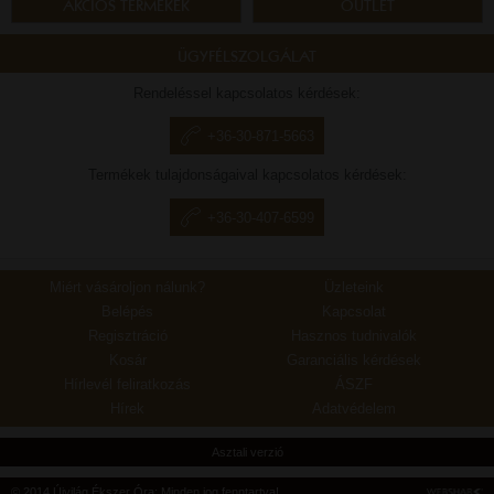
AKCIÓS TERMÉKEK
OUTLET
ÜGYFÉLSZOLGÁLAT
Rendeléssel kapcsolatos kérdések:
+36-30-871-5663
Termékek tulajdonságaival kapcsolatos kérdések:
+36-30-407-6599
Miért vásároljon nálunk?
Üzleteink
Belépés
Kapcsolat
Regisztráció
Hasznos tudnivalók
Kosár
Garanciális kérdések
Hírlevél feliratkozás
ÁSZF
Hírek
Adatvédelem
Asztali verzió
© 2014 Újvilág Ékszer Óra; Minden jog fenntartva!