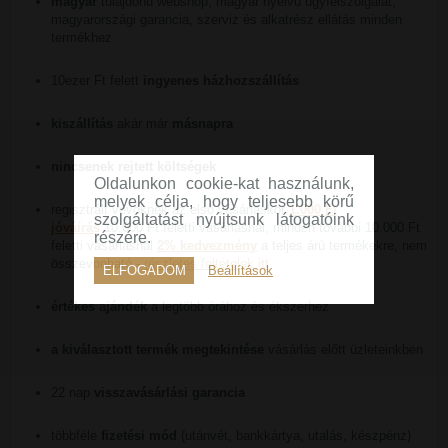
magyar
tulajdonú webshop, magyar nyelvű ügyfélszolgálat,
magyarországi garancia, szerviz és alkatrész ellátás minden
termékhez
10ezer Ft felett
ingyenes házhozszállítás
kiszállítás
akár már
másnapra
nincsenek rejtett költségek
Oldalunkon cookie-kat használunk,
melyek célja, hogy teljesebb körű
regisztrált vevőknek az első vásárláskor
1.000 Ft
szolgáltatást nyújtsunk látogatóink
jóváírás
10.000 Ft feletti vásárlásnál, minden további 10.000 Ft
részére.
feletti vásárlásnál
2% kedvezmény
a teljes árú termékekre, nem
összevonható -
részletes feltételek itt
ELFOGADOM
Beállítások
értékes ajándék
a legtöbb órához és ékszerhez
a kiválasztott termék megtekintése
vásárlás előtt üzleteinkben
22 nap
visszavásárlási garancia
többféle
fizetési mód
(utánvét, bankkártya, utalás, készpénz)