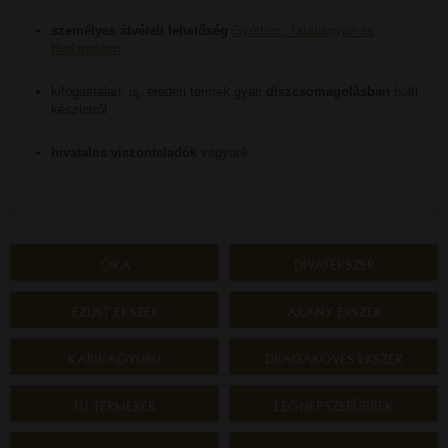
személyes átvételi lehetőség
Győrben, Tatabányán és
Budapesten
kifogástalan, új, eredeti termék gyári
díszcsomagolásban
bolti
készletről
hivatalos viszonteladók
vagyunk
ÓRA
DIVATÉKSZER
EZÜST ÉKSZER
ARANY ÉKSZER
KARIKAGYŰRŰ
DRÁGAKÖVES ÉKSZER
ÚJ TERMÉKEK
LEGNÉPSZERŰBBEK