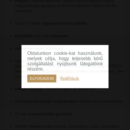
magyar
tulajdonú webshop, magyar nyelvű ügyfélszolgálat,
magyarországi garancia, szerviz és alkatrész ellátás minden
termékhez
10ezer Ft felett
ingyenes házhozszállítás
kiszállítás
akár már
másnapra
nincsenek rejtett költségek
Oldalunkon cookie-kat használunk,
melyek célja, hogy teljesebb körű
regisztrált vevőknek az első vásárláskor
1.000 Ft
szolgáltatást nyújtsunk látogatóink
jóváírás
10.000 Ft feletti vásárlásnál, minden további 10.000 Ft
részére.
feletti vásárlásnál
2% kedvezmény
a teljes árú termékekre, nem
összevonható -
részletes feltételek itt
ELFOGADOM
Beállítások
értékes ajándék
a legtöbb órához és ékszerhez
a kiválasztott termék megtekintése
vásárlás előtt üzleteinkben
22 nap
visszavásárlási garancia
többféle
fizetési mód
(utánvét, bankkártya, utalás, készpénz)