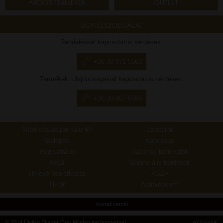
AKCIÓS TERMÉKEK
OUTLET
ÜGYFÉLSZOLGÁLAT
Rendeléssel kapcsolatos kérdések:
+36-30-871-5663
Termékek tulajdonságaival kapcsolatos kérdések:
+36-30-407-6599
Miért vásároljon nálunk?
Üzleteink
Belépés
Kapcsolat
Regisztráció
Hasznos tudnivalók
Kosár
Garanciális kérdések
Hírlevél feliratkozás
ÁSZF
Hírek
Adatvédelem
Asztali verzió
© 2014 Újvilág Ékszer Óra; Minden jog fenntartva!