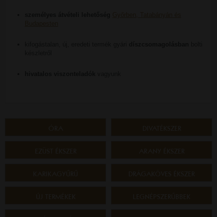
személyes átvételi lehetőség
Győrben, Tatabányán és
Budapesten
kifogástalan, új, eredeti termék gyári
díszcsomagolásban
bolti
készletről
hivatalos viszonteladók
vagyunk
ÓRA
DIVATÉKSZER
EZÜST ÉKSZER
ARANY ÉKSZER
KARIKAGYŰRŰ
DRÁGAKÖVES ÉKSZER
ÚJ TERMÉKEK
LEGNÉPSZERŰBBEK