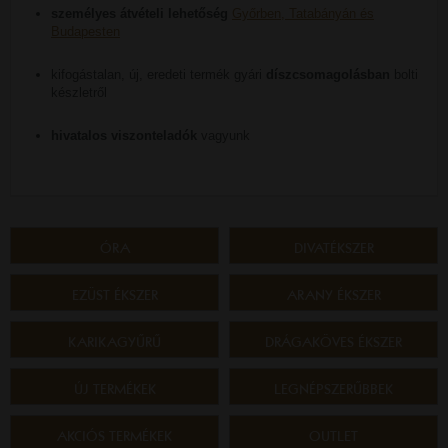
személyes átvételi lehetőség
Győrben, Tatabányán és
Budapesten
kifogástalan, új, eredeti termék gyári
díszcsomagolásban
bolti
készletről
hivatalos viszonteladók
vagyunk
ÓRA
DIVATÉKSZER
EZÜST ÉKSZER
ARANY ÉKSZER
KARIKAGYŰRŰ
DRÁGAKÖVES ÉKSZER
ÚJ TERMÉKEK
LEGNÉPSZERŰBBEK
AKCIÓS TERMÉKEK
OUTLET