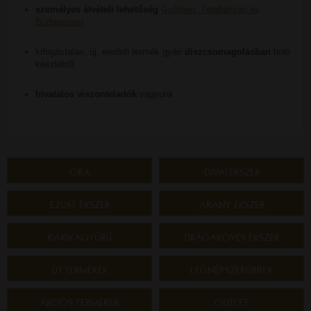
személyes átvételi lehetőség
Győrben, Tatabányán és
Budapesten
kifogástalan, új, eredeti termék gyári
díszcsomagolásban
bolti
készletről
hivatalos viszonteladók
vagyunk
ÓRA
DIVATÉKSZER
EZÜST ÉKSZER
ARANY ÉKSZER
KARIKAGYŰRŰ
DRÁGAKÖVES ÉKSZER
ÚJ TERMÉKEK
LEGNÉPSZERŰBBEK
AKCIÓS TERMÉKEK
OUTLET