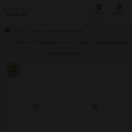
KOSÁR
SZŰRŐ
0 FT
MENÜ
Termékek
Drágaköves ékszer
Fülbevaló
Arany fülbevaló
ARANY FÜLBEVALÓ