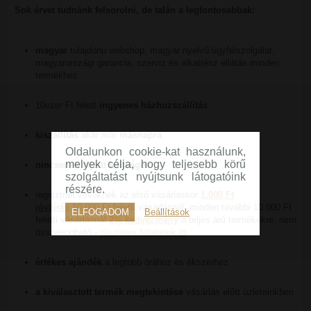
Sok érvet tudnánk felsorolni, de talán a legfontosabbak:
magyar
tulajdonú webshop, magyar nyelvű ügyfélszolgálat,
magyarországi garancia, szerviz és alkatrész ellátás minden
termékhez
10ezer Ft felett
ingyenes házhozszállítás
kiszállítás
akár már
másnapra
Oldalunkon cookie-kat használunk,
melyek célja, hogy teljesebb körű
nincsenek rejtett költségek
szolgáltatást nyújtsunk látogatóink
részére.
regisztrált vevőknek az első vásárláskor
1.000 Ft
jóváírás
10.000 Ft feletti vásárlásnál, minden további 10.000 Ft
ELFOGADOM
Beállítások
feletti vásárlásnál
2% kedvezmény
a teljes árú termékekre, nem
összevonható -
részletes feltételek itt
értékes ajándék
a legtöbb órához és ékszerhez
a kiválasztott termék megtekintése
vásárlás előtt üzleteinkben