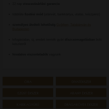
22 nap
visszavásárlási garancia
többféle
fizetési mód
(utánvét, bankkártya, utalás, készpénz)
személyes átvételi lehetőség
Győrben, Tatabányán és
Budapesten
kifogástalan, új, eredeti termék gyári
díszcsomagolásban
bolti
készletről
hivatalos viszonteladók
vagyunk
ÓRA
DIVATÉKSZER
EZÜST ÉKSZER
ARANY ÉKSZER
KARIKAGYŰRŰ
DRÁGAKÖVES ÉKSZER