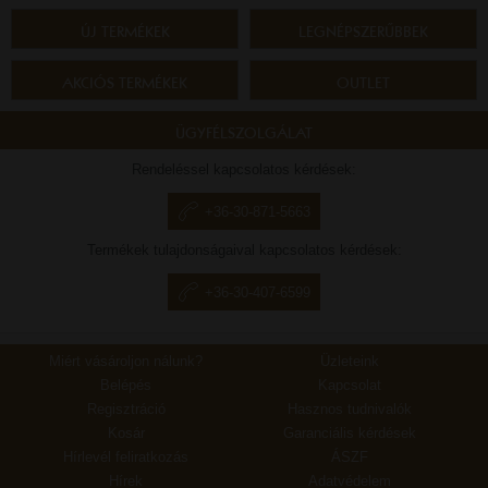
ÚJ TERMÉKEK
LEGNÉPSZERŰBBEK
AKCIÓS TERMÉKEK
OUTLET
ÜGYFÉLSZOLGÁLAT
Rendeléssel kapcsolatos kérdések:
+36-30-871-5663
Termékek tulajdonságaival kapcsolatos kérdések:
+36-30-407-6599
Miért vásároljon nálunk?
Üzleteink
Belépés
Kapcsolat
Regisztráció
Hasznos tudnivalók
Kosár
Garanciális kérdések
Hírlevél feliratkozás
ÁSZF
Hírek
Adatvédelem