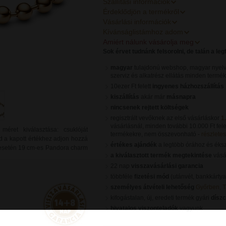
Szállítási információk
Érdeklődjön a termékről
Vásárlási információk
Kívánságlistámhoz adom
Amiért nálunk vásárolja meg
Sok érvet tudnánk felsorolni, de talán a le
magyar
tulajdonú webshop, magyar nyelv
szerviz és alkatrész ellátás minden termé
10ezer Ft felett
ingyenes házhozszállítás
kiszállítás
akár már
másnapra
nincsenek rejtett költségek
regisztrált vevőknek az első vásárláskor
1
vásárlásnál, minden további 10.000 Ft fele
éret kiválasztása: csuklóját
termékekre, nem összevonható -
részletes 
 a kapott értékhez adjon hozzá
értékes ajándék
a legtöbb órához és éks
t esetén 19 cm-es Pandora charm
a kiválasztott termék megtekintése
vásár
22 nap
visszavásárlási garancia
többféle
fizetési mód
(utánvét, bankkártya
személyes átvételi lehetőség
Győrben, 
kifogástalan, új, eredeti termék gyári
dísz
hivatalos viszonteladók
vagyunk