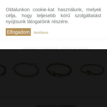
Oldalunkon cookie-kat használunk, melyek
célja, hogy teljesebb körű szolgáltatást
nyújtsunk látogatóink részére.
Elfogadom
Beállítások
HASONLÓ TERMÉKEK, AJÁNLJUK ÖNNEK
KIEGÉSZÍTŐ TERMÉKEK