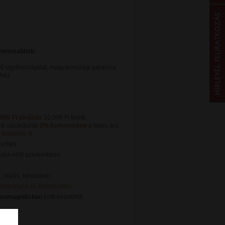
gfontosabbak:
ű ügyfélszolgálat, magyarországi garancia,
khez
.000 Ft jóváírás
10.000 Ft feletti
tti vásárlásnál
2% kedvezmény
a teljes árú
feltételek itt
zerhez
lás előtt üzleteinkben
, utalás, készpénz)
Tatabányán és Budapesten
csomagolásban
bolti készletről