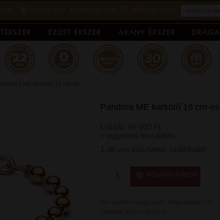
ÁCIÓ
KOSÁR:
0 FT
KÍVÁNSÁGLISTA
KÉRDÉSE VAN?
Pandora ME karkötő 16 cm-es
Pandora ME karkötő 16 cm-es
Listaár: 49 900 Ft
+ ingyenes kiszállítás
1 db van készleten, szállítható!
KOSÁRBA RAKOM
Hol tudom megnézni, felpróbálni?
Termék információk