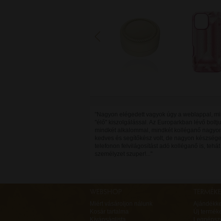
"Nagyon elégedett vagyok úgy a weblappal, mi
"élő" kiszolgálással. Az Europarkban lévő bolt
mindkét alkalommal, mindkét kolléganő nagyo
kedves és segítőkész volt, de nagyon készsége
telefonon felvilágosítást adó kolléganő is, tehát
személyzet szuper!..."
Miért vásároljon nálunk
Ajándékk
Kosár tartalma
Új termék
Kívánságlista
Legnépsz