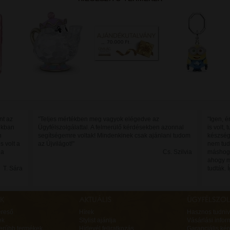
nt az
"Teljes mértékben meg vagyok elégedve az
"Igen, é
jukban
Ügyfélszolgálattal. A felmerülő kérdésekben azonnal
is volt,
n
segítségemre voltak! Mindenkinek csak ajánlani tudom
készség
s volt a
az Újvilágot!"
nem tud
 a
Cs. Szilvia
máshogy
ahogy m
T. Sára
tudták. 
ereső
Hírek
Hasznos tudniv
ek
Stylist ajánlja
Vásárlási infor
erűbb termékek
Hírlevél feliratkozás
Garanciális ké