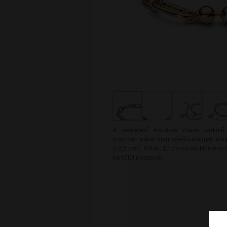
A megfelelő Pandora charm karkötő m
szorosan mérje meg mérőszalaggal, majd
2-2,5 cm-t. Példa: 17 cm-es csuklómére
karkötőt javaslunk.