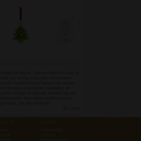
n elégedett vagyok. Gyorsan átkerült az óra, ott
 tudtak róla. A hölgy válaszolt a kérdéseimre,
es volt. Tulajdonképpen semmit, de semmit
nék mondani amit jobbító szándékkal, de
 kéne csinálni. Ár, ajándék, minden úgy volt
egbeszéltük. Nem nekem kellett mondani,
Így tovább, sok sikert kívánok!"
Sz. László
alók
Cégismertető
mációk
Üzleteink
rdések
Szolgáltatásaink