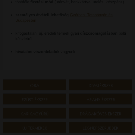
többféle
fizetési mód
(utánvét, bankkártya, utalás, készpénz)
személyes átvételi lehetőség
Győrben, Tatabányán és
Budapesten
kifogástalan, új, eredeti termék gyári
díszcsomagolásban
bolti
készletről
hivatalos viszonteladók
vagyunk
ÓRA
DIVATÉKSZER
EZÜST ÉKSZER
ARANY ÉKSZER
KARIKAGYŰRŰ
DRÁGAKÖVES ÉKSZER
ÚJ TERMÉKEK
LEGNÉPSZERŰBBEK