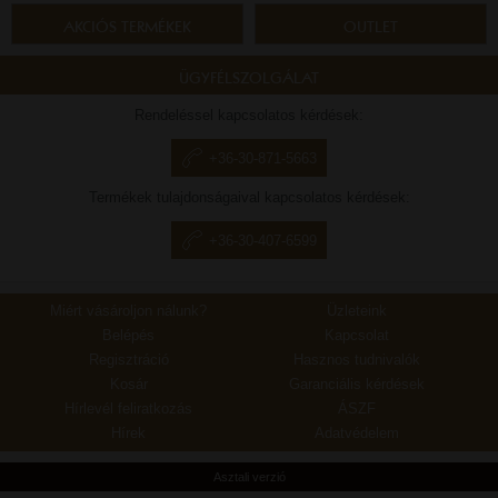
AKCIÓS TERMÉKEK
OUTLET
ÜGYFÉLSZOLGÁLAT
Rendeléssel kapcsolatos kérdések:
+36-30-871-5663
Termékek tulajdonságaival kapcsolatos kérdések:
+36-30-407-6599
Miért vásároljon nálunk?
Üzleteink
Belépés
Kapcsolat
Regisztráció
Hasznos tudnivalók
Kosár
Garanciális kérdések
Hírlevél feliratkozás
ÁSZF
Hírek
Adatvédelem
Asztali verzió