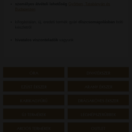
személyes átvételi lehetőség
Győrben, Tatabányán és
Budapesten
kifogástalan, új, eredeti termék gyári
díszcsomagolásban
bolti
készletről
hivatalos viszonteladók
vagyunk
ÓRA
DIVATÉKSZER
EZÜST ÉKSZER
ARANY ÉKSZER
KARIKAGYŰRŰ
DRÁGAKÖVES ÉKSZER
ÚJ TERMÉKEK
LEGNÉPSZERŰBBEK
AKCIÓS TERMÉKEK
OUTLET