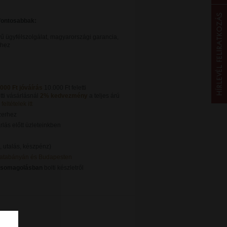
gfontosabbak:
ű ügyfélszolgálat, magyarországi garancia,
khez
.000 Ft jóváírás
10.000 Ft feletti
tti vásárlásnál
2% kedvezmény
a teljes árú
feltételek itt
zerhez
lás előtt üzleteinkben
, utalás, készpénz)
Tatabányán és Budapesten
csomagolásban
bolti készletről