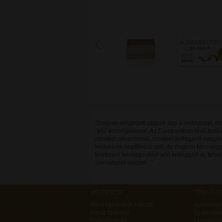
"Nagyon elégedett vagyok úgy a weblappal, mi
"élő" kiszolgálással. Az Europarkban lévő bolt
mindkét alkalommal, mindkét kolléganő nagyo
kedves és segítőkész volt, de nagyon készsége
telefonon felvilágosítást adó kolléganő is, tehát
személyzet szuper!..."
Miért vásároljon nálunk
Ajándékk
Kosár tartalma
Új termék
Kívánságlista
Legnépsz