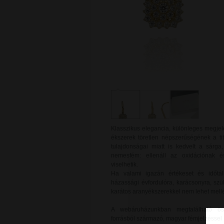
Klasszikus elegancia, különleges megjel
ékszerek töretlen népszerűségének a ti
tulajdonságai miatt is kedvelt a sárg
nemesfém: ellenáll az oxidációnak é
viselhetik.
Ha valami igazán értékeset és időtál
házassági évfordulóra, karácsonyra, sz
karátos aranyékszerekkel nem lehet mellé
A webáruházunkban megtalálható ös
forrásból származó, magyar fémjelzéssel 