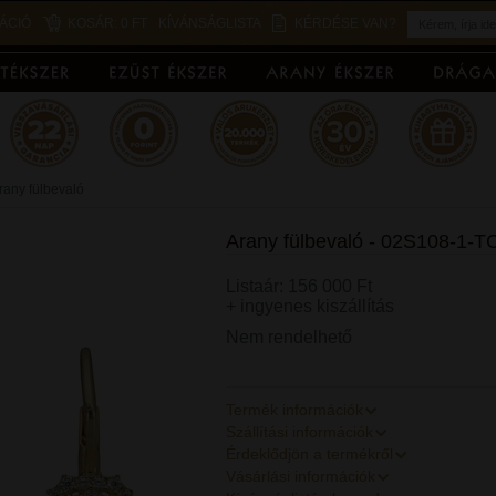
ÁCIÓ
KOSÁR:
0 FT
KÍVÁNSÁGLISTA
KÉRDÉSE VAN?
rany fülbevaló
Arany fülbevaló - 02S108-1-
Listaár: 156 000 Ft
+ ingyenes kiszállítás
Nem rendelhető
Termék információk
Szállítási információk
Érdeklődjön a termékről
Vásárlási információk