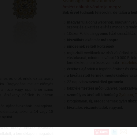
Kívánságlistámhoz adom
Amiért nálunk vásárolja meg
Sok érvet tudnánk felsorolni, de talán a le
magyar
tulajdonú webshop, magyar nyelv
szerviz és alkatrész ellátás minden termé
10ezer Ft felett
ingyenes házhozszállítás
kiszállítás
akár már
másnapra
nincsenek rejtett költségek
regisztrált vevőknek az első vásárláskor
1
vásárlásnál, minden további 10.000 Ft fele
termékekre, nem összevonható -
részletes 
értékes ajándék
a legtöbb órához és éks
a kiválasztott termék megtekintése
vásár
enés és örök érték: ez az arany
22 nap
visszavásárlási garancia
tka. Ragyogása mellett előnyös
többféle
fizetési mód
(utánvét, bankkártya
a, a rozé vagy épp fehér színű
személyes átvételi lehetőség
Győrben, 
s érzékeny bőrűek is bátran
kifogástalan, új, eredeti termék gyári
dísz
lót ajándékoznánk ballagásra,
hivatalos viszonteladók
vagyunk
ületésnapra, akkor a 14 vagy 18
 nyúlni.
szes arany ékszer hivatalos
Save
ellátott, a terméklapon megadott