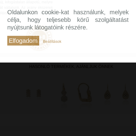
, kifogástalan állapotú, melyre
át vállalunk. Az arany ékszerek
Oldalunkon cookie-kat használunk, melyek
lításra, hogy exkluzív élmény
célja, hogy teljesebb körű szolgáltatást
nyújtsunk látogatóink részére.
Elfogadom
Beállítások
HASONLÓ TERMÉKEK, AJÁNLJUK ÖNNEK