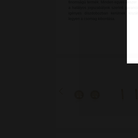
finomságú termék. Minden egyes ékszer új
a hatályos jogszabályok szerinti garanci
igényes díszdobozban kerülnek kiszál
legyen a csomag kibontása.