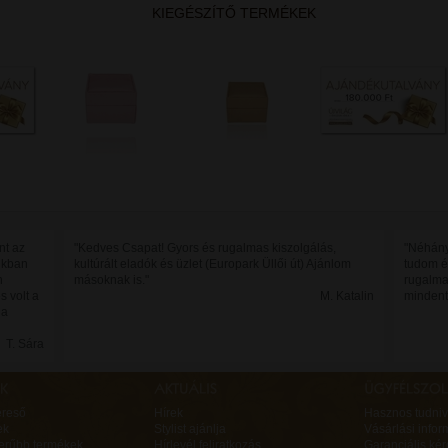
KIEGÉSZÍTŐ TERMÉKEK
nt az
"Kedves Csapat! Gyors és rugalmas kiszolgálás,
"Néhány
jukban
kultúrált eladók és üzlet (Europark Üllői út) Ajánlom
tudom é
n
másoknak is."
rugalma
s volt a
M. Katalin
mindent
 a
T. Sára
ereső
Hírek
Hasznos tudniv
ek
Stylist ajánlja
Vásárlási infor
erűbb termékek
Hírlevél feliratkozás
Garanciális ké