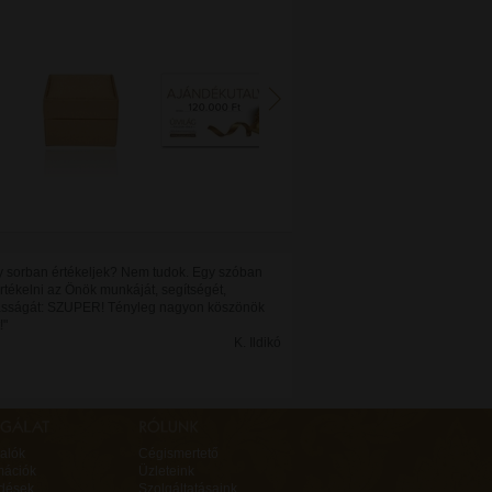
 sorban értékeljek? Nem tudok. Egy szóban
rtékelni az Önök munkáját, segítségét,
sságát: SZUPER! Tényleg nagyon köszönök
!"
K. Ildikó
alók
Cégismertető
mációk
Üzleteink
rdések
Szolgáltatásaink