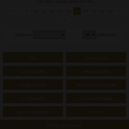
tétel,
oldal,
1101
19
tételek 841-900
«
‹
›
9
10
11
12
13
14
15
16
17
18
19
»
Rendezés
találat/oldal
ÓRA
DIVATÉKSZER
EZÜST ÉKSZER
ARANY ÉKSZER
KARIKAGYŰRŰ
DRÁGAKÖVES ÉKSZER
ÚJ TERMÉKEK
LEGNÉPSZERŰBBEK
AKCIÓS TERMÉKEK
OUTLET
ÜGYFÉLSZOLGÁLAT