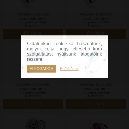
W002-585-S0.60-WBD
W002-585-T0.60-WBD
Listaár:
380 000 Ft
Listaár:
287 000 Ft
Ingyenes szállítás
Ingyenes szállítás
Rendelésre
Rendelésre
ÉRDEKEL
ÉRDEKEL
Oldalunkon cookie-kat használunk,
melyek célja, hogy teljesebb körű
szolgáltatást nyújtsunk látogatóink
részére.
ELFOGADOM
Beállítások
W003-585-RT1.10-WBD
W003-585-T1.10-WBD
Listaár:
248 000 Ft
Listaár:
256 000 Ft
Ingyenes szállítás
Ingyenes szállítás
Rendelésre
Rendelésre
ÉRDEKEL
ÉRDEKEL