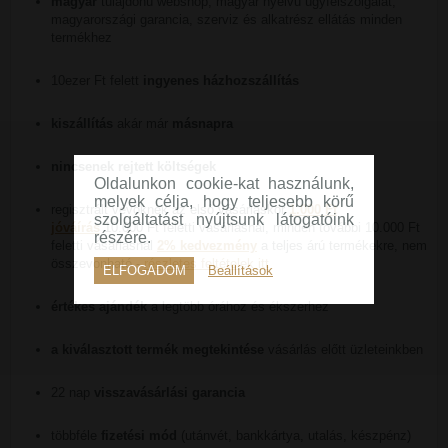
magyar
tulajdonú webshop, magyar nyelvű ügyfélszolgálat,
magyarországi garancia, szerviz és alkatrész ellátás minden
termékhez
10ezer Ft felett
ingyenes házhozszállítás
kiszállítás
akár már
másnapra
nincsenek rejtett költségek
Oldalunkon cookie-kat használunk,
melyek célja, hogy teljesebb körű
regisztrált vevőknek az első vásárláskor
1.000 Ft
szolgáltatást nyújtsunk látogatóink
jóváírás
10.000 Ft feletti vásárlásnál, minden további 10.000 Ft
részére.
feletti vásárlásnál
2% kedvezmény
a teljes árú termékekre, nem
összevonható -
részletes feltételek itt
ELFOGADOM
Beállítások
értékes ajándék
a legtöbb órához és ékszerhez
a kiválasztott termék megtekintése
vásárlás előtt üzleteinkben
22 nap
visszavásárlási garancia
többféle
fizetési mód
(utánvét, bankkártya, utalás, készpénz)