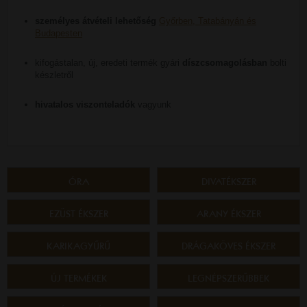
személyes átvételi lehetőség
Győrben, Tatabányán és
Budapesten
kifogástalan, új, eredeti termék gyári
díszcsomagolásban
bolti
készletről
hivatalos viszonteladók
vagyunk
ÓRA
DIVATÉKSZER
EZÜST ÉKSZER
ARANY ÉKSZER
KARIKAGYŰRŰ
DRÁGAKÖVES ÉKSZER
ÚJ TERMÉKEK
LEGNÉPSZERŰBBEK