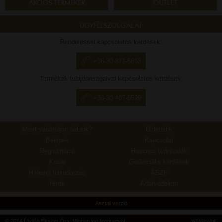
AKCIÓS TERMÉKEK
OUTLET
ÜGYFÉLSZOLGÁLAT
Rendeléssel kapcsolatos kérdések:
+36-30-871-5663
Termékek tulajdonságaival kapcsolatos kérdések:
+36-30-407-6599
Miért vásároljon nálunk?
Üzleteink
Belépés
Kapcsolat
Regisztráció
Hasznos tudnivalók
Kosár
Garanciális kérdések
Hírlevél feliratkozás
ÁSZF
Hírek
Adatvédelem
Asztali verzió
© 2014 Újvilág Ékszer Óra; Minden jog fenntartva!