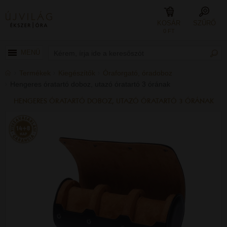
KOSÁR
SZŰRŐ
0 FT
MENÜ
Termékek
Kiegészítők
Óraforgató, óradoboz
Hengeres óratartó doboz, utazó óratartó 3 órának
HENGERES ÓRATARTÓ DOBOZ, UTAZÓ ÓRATARTÓ 3 ÓRÁNAK