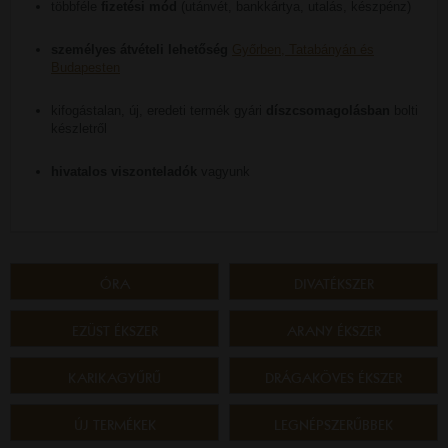
többféle
fizetési mód
(utánvét, bankkártya, utalás, készpénz)
személyes átvételi lehetőség
Győrben, Tatabányán és
Budapesten
kifogástalan, új, eredeti termék gyári
díszcsomagolásban
bolti
készletről
hivatalos viszonteladók
vagyunk
ÓRA
DIVATÉKSZER
EZÜST ÉKSZER
ARANY ÉKSZER
KARIKAGYŰRŰ
DRÁGAKÖVES ÉKSZER
ÚJ TERMÉKEK
LEGNÉPSZERŰBBEK