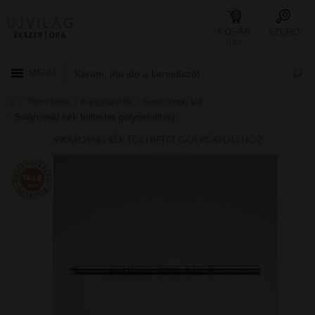
KOSÁR
SZŰRŐ
0 FT
MENÜ
Termékek
Kiegészítők
Swarovski toll
Swarovski kék tollbetét golyóstollhoz
SWAROVSKI KÉK TOLLBETÉT GOLYÓSTOLLHOZ