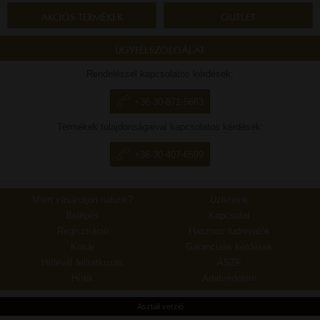
AKCIÓS TERMÉKEK
OUTLET
ÜGYFÉLSZOLGÁLAT
Rendeléssel kapcsolatos kérdések:
+36-30-871-5663
Termékek tulajdonságaival kapcsolatos kérdések:
+36-30-407-6599
Miért vásároljon nálunk?
Üzleteink
Belépés
Kapcsolat
Regisztráció
Hasznos tudnivalók
Kosár
Garanciális kérdések
Hírlevél feliratkozás
ÁSZF
Hírek
Adatvédelem
Asztali verzió