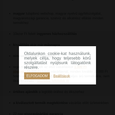
magyar
tulajdonú webshop, magyar nyelvű ügyfélszolgálat,
magyarországi garancia, szerviz és alkatrész ellátás minden
termékhez
10ezer Ft felett
ingyenes házhozszállítás
kiszállítás
akár már
másnapra
Oldalunkon cookie-kat használunk,
nincsenek rejtett költségek
melyek célja, hogy teljesebb körű
szolgáltatást nyújtsunk látogatóink
regisztrált vevőknek az első vásárláskor
1.000 Ft
részére.
jóváírás
10.000 Ft feletti vásárlásnál, minden további 10.000 Ft
ELFOGADOM
Beállítások
feletti vásárlásnál
2% kedvezmény
a teljes árú termékekre, nem
összevonható -
részletes feltételek itt
értékes ajándék
a legtöbb órához és ékszerhez
a kiválasztott termék megtekintése
vásárlás előtt üzleteinkben
22 nap
visszavásárlási garancia