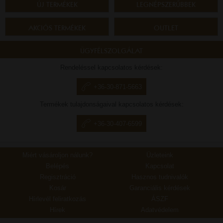
ÚJ TERMÉKEK
LEGNÉPSZERŰBBEK
AKCIÓS TERMÉKEK
OUTLET
ÜGYFÉLSZOLGÁLAT
Rendeléssel kapcsolatos kérdések:
+36-30-871-5663
Termékek tulajdonságaival kapcsolatos kérdések:
+36-30-407-6599
Miért vásároljon nálunk?
Üzleteink
Belépés
Kapcsolat
Regisztráció
Hasznos tudnivalók
Kosár
Garanciális kérdések
Hírlevél feliratkozás
ÁSZF
Hírek
Adatvédelem