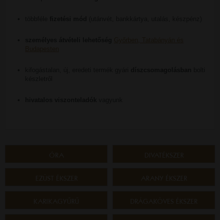
többféle
fizetési mód
(utánvét, bankkártya, utalás, készpénz)
személyes átvételi lehetőség
Győrben, Tatabányán és
Budapesten
kifogástalan, új, eredeti termék gyári
díszcsomagolásban
bolti
készletről
hivatalos viszonteladók
vagyunk
ÓRA
DIVATÉKSZER
EZÜST ÉKSZER
ARANY ÉKSZER
KARIKAGYŰRŰ
DRÁGAKÖVES ÉKSZER