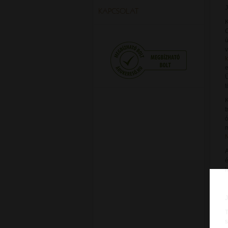
J
KAPCSOLAT
K
ü
v
k
e
Ü
t
K
t
N
A
é
l
T
s