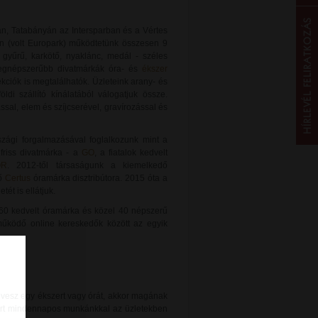
n, Tatabányán az Intersparban és a Vértes
 (volt Europark) működtetünk összesen 9
gyűrű, karkötő, nyaklánc, medál - széles
legnépszerűbb divatmárkák óra- és
ékszer
ekciók is megtalálhatók. Üzleteink arany- és
di szállító kínálatából válogatjuk össze.
ással, elem és szíjcserével, gravírozással és
zági forgalmazásával foglalkozunk mint a
s friss divatmárka - a
GO
, a fiatalok kedvelt
OR
. 2012-től társaságunk a kiemelkedő
lő
Certus
óramárka disztribútora. 2015 óta a
ét is ellátjuk.
 60 kedvelt óramárka és közel 40 népszerű
működő online kereskedők között az egyik
e vesz egy ékszert vagy órát, akkor magának
ért mindennapos munkánkkal az üzletekben