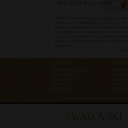
"Teljes mértékben meg vagyok elégedve a rend
nyaklánccal, a valóságban is ugyanolyan, mint
képen, ami pozitívum, mert sok helyen tapaszta
hogy felraknak olyan képet, ami nem tükrözi a
valóságot. Az alkalmazottak segítőkészek és k
voltak, nem kellett ezer évet várni, mire előkoto
rendelésem."
H. A
Miért vásároljon nálunk
Ajándékk
Kosár tartalma
Új termék
Kívánságlista
Legnépsz
Belépés
Outlet
Regisztráció
Akciós te
© 2012 Újvilág Ékszer Óra;
Minden jog fenntart