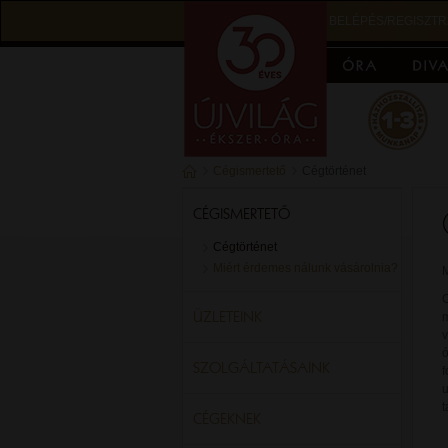
BELÉPÉS/REGISZTR
Cégismertető
Cégtörténet
CÉGISMERTETŐ
Cégtörténet
Miért érdemes nálunk vásárolnia?
M
C
ÜZLETEINK
m
v
SZOLGÁLTATÁSAINK
f
t
CÉGEKNEK