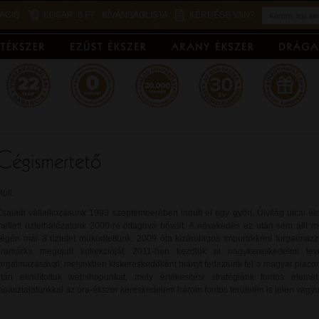
ÁCIÓ
KOSÁR:
0 FT
KÍVÁNSÁGLISTA
KÉRDÉSE VAN?
últ
saládi vállalkozásunk 1993 szeptemberében indult el egy győri, Újvilág utcai é
ellett üzlethálózatunk 2000-re öttagúvá bővült. A növekedés ez után sem állt m
égén már 8 üzletet működtettünk. 2009 óta kizárólagos importőrként forgalmazz
óramárka megújult kollekcióját. 2011-ben kezdtük el nagykereskedelmi tev
orgalmazásával, melyekben kiskereskedőként hiányt fedeztünk fel a magyar piac
után elindítottuk webshopunkat, mely értékesítési stratégiánk fontos ele
apasztalatunkkal az óra-ékszer kereskedelem három fontos területén is jelen vagy