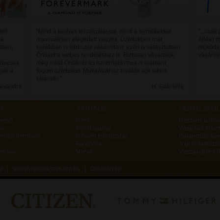
elt
"Mind a kedves kiszolgálással, mind a termékekkel
"...csak
 a
maximálisan elégedett vagyok. Üzletükben már
Allée) 
ltam,
korábban is többször vásároltam, ezért is választottam
működés
Önöket a webes rendeléshez is. Biztosan vásárolok
vásárló
edvesek
még majd Önöknél és ismerőseimnek is ajánlani
rják a
fogom üzleteiket. Munkájukhoz további sok sikert
kívánok! "
lexandra
H. Gabriella
ereső
Hírek
Hasznos tudniv
ek
Stylist ajánlja
Vásárlási infor
erűbb termékek
Hírlevél feliratkozás
Garanciális ké
Facebook
Jogi nyilatkozat
rmékek
Marvin
Visszaküldési ű
va! |
webshop@ekszer-ora.hu
|
Oldaltérkép