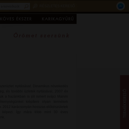
RÉSZLETES KERESŐ
kszerüzlet nyitásával. Dinamikus növekedés
eg, és további üzletek nyitásával, 2007 év
uk a hazánkban is jól ismert svájci Marvin
ékenységünket kiépíteni olyan termékek
on. 2012 karácsonyán hosszas előkészületek
mét képezi. Így mára több mint 30 éves
unk.