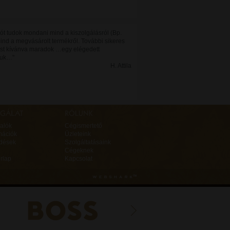
 jót tudok mondani mind a kiszolgálásról (Bp.
mind a megvásárolt termékről. További sikeres
t kívánva maradok …egy elégedett
juk…"
H. Attila
alók
Cégismertető
mációk
Üzleteink
rdések
Szolgáltatásaink
Cégeknek
rlap
Kapcsolat