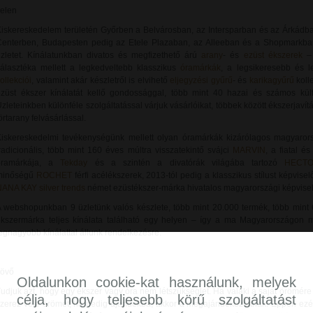
elen
iskereskedelem területén Győrben a Belvárosban, az Intersparban és az Árkádba
Centerben, Budapesten pedig az Etele Plazaban, az Alleeban és a Shopmarkban
zletet. Kínálatunkban divatos és megfizethető árú
arany
- és
ezüst ékszerek
– 
álasztéka mellett a legkedveltebb klasszikus
óramárkák
, a legsikeresebb és 
ollekciói
, valamint akár készletről is elvihető
eljegyzési gyűrű
- és
karikagyűrű
koll
züst ékszer kínálatát kellő gondossággal, több mint 40 hazai és számos külföl
zleteinkben különféle szolgáltatással várjuk vásárlóikat, többek között ékszerjavít
örtarany felvásárlással.
iskereskedelmi tevékenységünk mellett olyan óramárkák kizárólagos magyarors
radicionális, több mint 160 éves múltra visszatekintő svájci
MARVIN
, a fiatal é
óramárkája, a
Tekday
és a szintén a divatórák világába tartozó
HECT
minőségű
ROCHET
férfi acélékszerek, 2013-tól pedig a klasszikus stílust képvise
ANA KAY silver trends
német ezüstékszer-márka hivatalos magyarországi képviselet
 webshopunkban 9 üzletünk valós készlete, több mint 20.000 termék, több mint
kszermárka teljes kínálata található egy helyen – így a ma Magyarországon 
egnagyobb kínálattal állunk rendelkezésre.
Jövő
Oldalunkon cookie-kat használunk, melyek
udjuk azt, hogy egy ékszer vagy óra nem létszükséglet. Ha valaki a saját örömér
célja, hogy teljesebb körű szolgáltatást
zerez vele örömet, ha pedig ajándékba, akkor a megajándékozottnak. Éppen ez