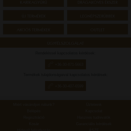
KARIKAGYŰRŰ
DRÁGAKÖVES ÉKSZER
ÚJ TERMÉKEK
LEGNÉPSZERŰBBEK
AKCIÓS TERMÉKEK
OUTLET
ÜGYFÉLSZOLGÁLAT
Rendeléssel kapcsolatos kérdések:
+36-30-871-5663
Termékek tulajdonságaival kapcsolatos kérdések:
+36-30-407-6599
Miért vásároljon nálunk?
Üzleteink
Belépés
Kapcsolat
Regisztráció
Hasznos tudnivalók
Kosár
Garanciális kérdések
Hírlevél feliratkozás
ÁSZF