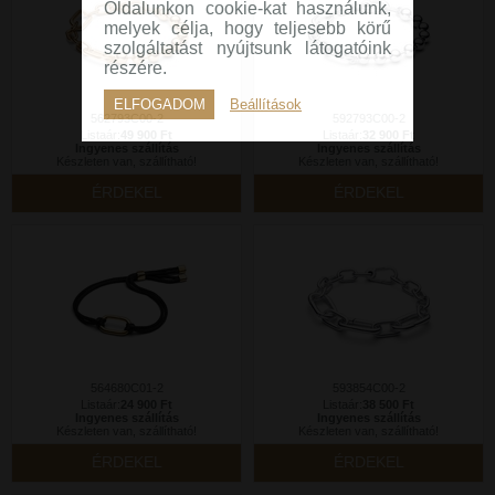
Oldalunkon cookie-kat használunk,
melyek célja, hogy teljesebb körű
szolgáltatást nyújtsunk látogatóink
részére.
ELFOGADOM
Beállítások
562793C00-2
592793C00-2
Listaár:
49 900 Ft
Listaár:
32 900 Ft
Ingyenes szállítás
Ingyenes szállítás
Készleten van, szállítható!
Készleten van, szállítható!
ÉRDEKEL
ÉRDEKEL
564680C01-2
593854C00-2
Listaár:
24 900 Ft
Listaár:
38 500 Ft
Ingyenes szállítás
Ingyenes szállítás
Készleten van, szállítható!
Készleten van, szállítható!
ÉRDEKEL
ÉRDEKEL