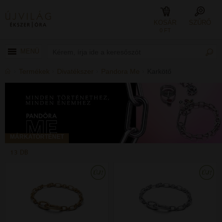
KOSÁR
SZŰRŐ
0 FT
MENÜ
Termékek
Divatékszer
Pandora Me
Karkötő
MÁRKATÖRTÉNET
13 DB