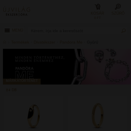
KOSÁR
SZŰRŐ
0 FT
MENÜ
Termékek
Divatékszer
Pandora Me
Gyűrű
MÁRKATÖRTÉNET
24 DB