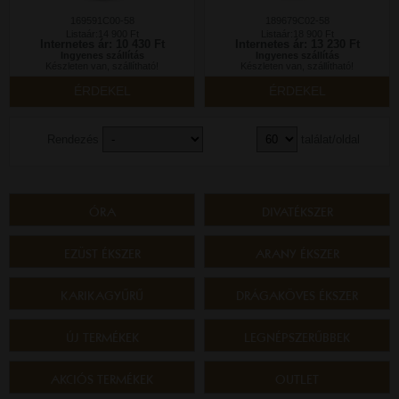
169591C00-58
189679C02-58
Listaár:14 900 Ft
Listaár:18 900 Ft
Internetes ár: 10 430 Ft
Internetes ár: 13 230 Ft
Ingyenes szállítás
Ingyenes szállítás
Készleten van, szállítható!
Készleten van, szállítható!
ÉRDEKEL
ÉRDEKEL
Rendezés
találat/oldal
ÓRA
DIVATÉKSZER
EZÜST ÉKSZER
ARANY ÉKSZER
KARIKAGYŰRŰ
DRÁGAKÖVES ÉKSZER
ÚJ TERMÉKEK
LEGNÉPSZERŰBBEK
AKCIÓS TERMÉKEK
OUTLET