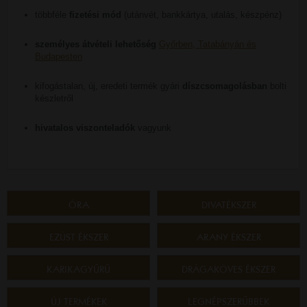
többféle
fizetési mód
(utánvét, bankkártya, utalás, készpénz)
személyes átvételi lehetőség
Győrben, Tatabányán és
Budapesten
kifogástalan, új, eredeti termék gyári
díszcsomagolásban
bolti
készletről
hivatalos viszonteladók
vagyunk
ÓRA
DIVATÉKSZER
EZÜST ÉKSZER
ARANY ÉKSZER
KARIKAGYŰRŰ
DRÁGAKÖVES ÉKSZER
ÚJ TERMÉKEK
LEGNÉPSZERŰBBEK