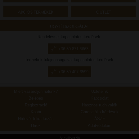
AKCIÓS TERMÉKEK
OUTLET
ÜGYFÉLSZOLGÁLAT
Rendeléssel kapcsolatos kérdések:
+36-30-871-5663
Termékek tulajdonságaival kapcsolatos kérdések:
+36-30-407-6599
Miért vásároljon nálunk?
Üzleteink
Belépés
Kapcsolat
Regisztráció
Hasznos tudnivalók
Kosár
Garanciális kérdések
Hírlevél feliratkozás
ÁSZF
Hírek
Adatvédelem
Asztali verzió