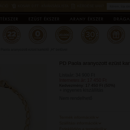
ÁCIÓ
KOSÁR:
0 FT
KÍVÁNSÁGLISTA
KÉRDÉSE VAN?
Paola aranyozott ezüst karkötő „H“ betűvel
PD Paola aranyozott ezüst kar
Listaár: 34 900 Ft
Internetes ár: 17 450 Ft
Kedvezmény: 17 450 Ft (50%)
+ ingyenes kiszállítás
Nem rendelhető
Termék információk
Szállítási információk
Érdeklődjön a termékről