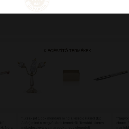
KIEGÉSZÍTŐ TERMÉKEK
"...csak jót tudok mondani mind a kiszolgálásról (Bp.
"Nagyon
k!"
Allée) mind a megvásárolt termékről. További sikeres
charm. 
H. Nóra
működést kívánva maradok …egy elégedett
már töb