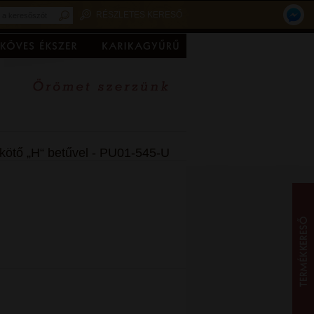
RÉSZLETES KERESŐ
kötő „H“ betűvel - PU01-545-U