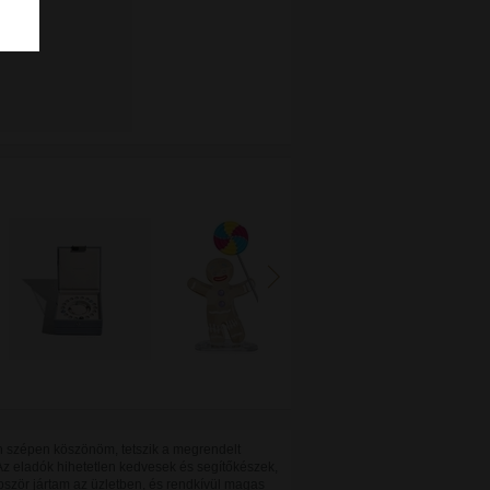
 szépen köszönöm, tetszik a megrendelt
Az eladók hihetetlen kedvesek és segítőkészek,
bször jártam az üzletben, és rendkívül magas