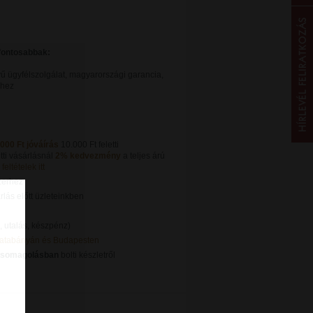
gfontosabbak:
ű ügyfélszolgálat, magyarországi garancia,
khez
.000 Ft jóváírás
10.000 Ft feletti
tti vásárlásnál
2% kedvezmény
a teljes árú
feltételek itt
zerhez
lás előtt üzleteinkben
, utalás, készpénz)
Tatabányán és Budapesten
csomagolásban
bolti készletről