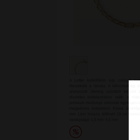
A Letter karkötőkön egy csillogó bet
illeszkedik a láncba. A kifinomultság 
aranyozott Sterling ezüstből készült
részletes kivitelezésben rejlik: a ró
prémium minőségű cirkóniák egységes r
megjelenés érdekében. Kövek átmérője
mm. Lánc hossza: állítható 19 cm hosszús
vastagsága: 1,5 mm: 4,5 mm.