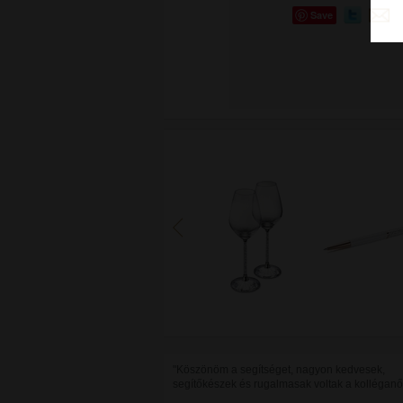
Save
"Köszönöm a segítséget, nagyon kedvesek,
segítőkészek és rugalmasak voltak a kolléganő