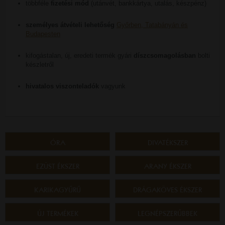
többféle
fizetési mód
(utánvét, bankkártya, utalás, készpénz)
személyes átvételi lehetőség
Győrben, Tatabányán és
Budapesten
kifogástalan, új, eredeti termék gyári
díszcsomagolásban
bolti
készletről
hivatalos viszonteladók
vagyunk
ÓRA
DIVATÉKSZER
EZÜST ÉKSZER
ARANY ÉKSZER
KARIKAGYŰRŰ
DRÁGAKÖVES ÉKSZER
ÚJ TERMÉKEK
LEGNÉPSZERŰBBEK