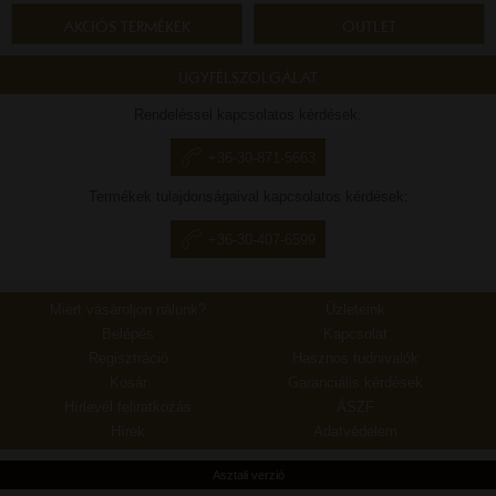
AKCIÓS TERMÉKEK
OUTLET
ÜGYFÉLSZOLGÁLAT
Rendeléssel kapcsolatos kérdések:
+36-30-871-5663
Termékek tulajdonságaival kapcsolatos kérdések:
+36-30-407-6599
Miért vásároljon nálunk?
Üzleteink
Belépés
Kapcsolat
Regisztráció
Hasznos tudnivalók
Kosár
Garanciális kérdések
Hírlevél feliratkozás
ÁSZF
Hírek
Adatvédelem
Asztali verzió