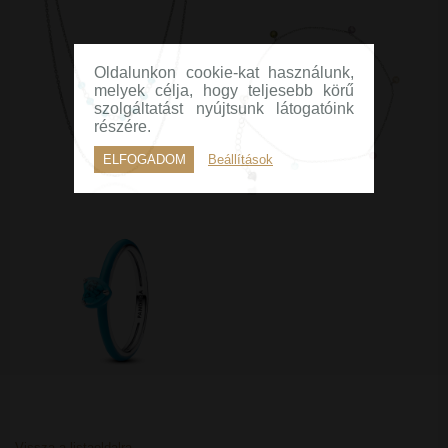
Oldalunkon cookie-kat használunk,
melyek célja, hogy teljesebb körű
szolgáltatást nyújtsunk látogatóink
részére.
ELFOGADOM
Beállítások
Vissza a listaoldalra