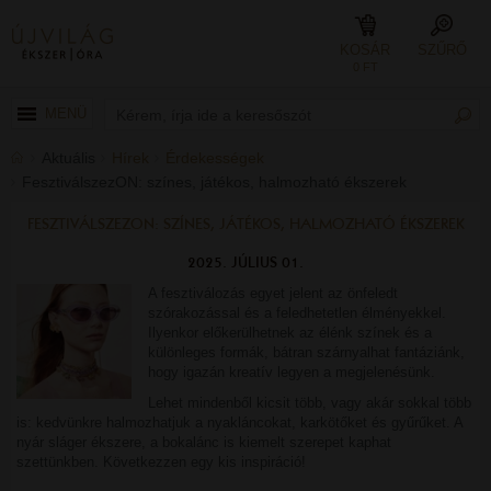
KOSÁR
SZŰRŐ
0 FT
MENÜ
Aktuális
Hírek
Érdekességek
FesztiválszezON: színes, játékos, halmozható ékszerek
FESZTIVÁLSZEZON: SZÍNES, JÁTÉKOS, HALMOZHATÓ ÉKSZEREK
2025. JÚLIUS 01.
A fesztiválozás egyet jelent az önfeledt
szórakozással és a feledhetetlen élményekkel.
Ilyenkor előkerülhetnek az élénk színek és a
különleges formák, bátran szárnyalhat fantáziánk,
hogy igazán kreatív legyen a megjelenésünk.
Lehet mindenből kicsit több, vagy akár sokkal több
is: kedvünkre halmozhatjuk a nyakláncokat, karkötőket és gyűrűket. A
nyár sláger ékszere, a bokalánc is kiemelt szerepet kaphat
szettünkben. Következzen egy kis inspiráció!