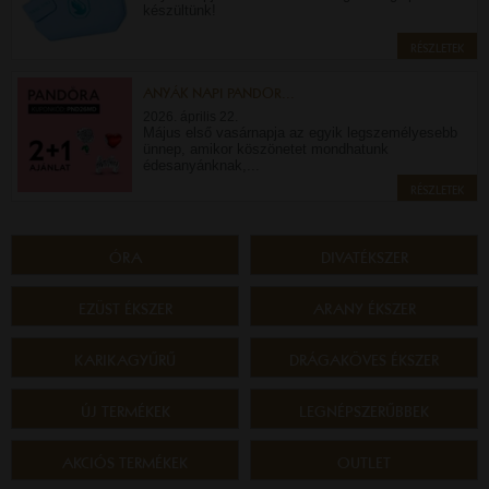
készültünk!
RÉSZLETEK
ANYÁK NAPI PANDOR...
2026. április 22.
Május első vasárnapja az egyik legszemélyesebb
ünnep, amikor köszönetet mondhatunk
édesanyánknak,...
RÉSZLETEK
ÓRA
DIVATÉKSZER
EZÜST ÉKSZER
ARANY ÉKSZER
KARIKAGYŰRŰ
DRÁGAKÖVES ÉKSZER
ÚJ TERMÉKEK
LEGNÉPSZERŰBBEK
AKCIÓS TERMÉKEK
OUTLET