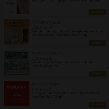
Akár -20-40% a megjelölt Swarovski termékekre!*
RÉSZLETEK
AJÁNDÉK IS VÁLASZ...
2026. június 18.
Prémium óráinkhoz most különleges ajándék is jár
webshopunkban! Ajánlatunk női és férfi...
RÉSZLETEK
TANÉVZÁRÓ AKCIÓ T...
2026. június 12.
Közeleg a tanévzáró ünnepség és az általános
iskolai ballagás is!
RÉSZLETEK
ITT A NYÁRI PANDO...
2026. június 10.
A megjelölt ékszerek akár 50% kedvezménnyel
egészen június 28-ig!
RÉSZLETEK