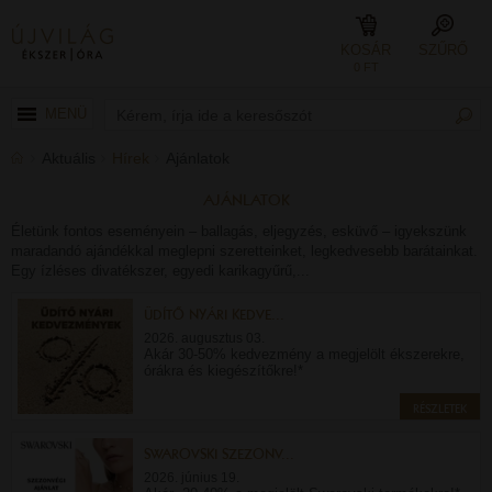
KOSÁR
SZŰRŐ
0 FT
MENÜ
Aktuális
Hírek
Ajánlatok
AJÁNLATOK
Életünk fontos eseményein – ballagás, eljegyzés, esküvő – igyekszünk
maradandó ajándékkal meglepni szeretteinket, legkedvesebb barátainkat.
Egy ízléses divatékszer, egyedi karikagyűrű,...
ÜDÍTŐ NYÁRI KEDVE...
2026. augusztus 03.
Akár 30-50% kedvezmény a megjelölt ékszerekre,
órákra és kiegészítőkre!*
RÉSZLETEK
SWAROVSKI SZEZONV...
2026. június 19.