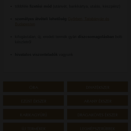
többféle
fizetési mód
(utánvét, bankkártya, utalás, készpénz)
személyes átvételi lehetőség
Győrben, Tatabányán és
Budapesten
kifogástalan, új, eredeti termék gyári
díszcsomagolásban
bolti
készletről
hivatalos viszonteladók
vagyunk
ÓRA
DIVATÉKSZER
EZÜST ÉKSZER
ARANY ÉKSZER
KARIKAGYŰRŰ
DRÁGAKÖVES ÉKSZER
ÚJ TERMÉKEK
LEGNÉPSZERŰBBEK