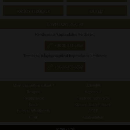
AKCIÓS TERMÉKEK
OUTLET
ÜGYFÉLSZOLGÁLAT
Rendeléssel kapcsolatos kérdések:
+36-30-871-5663
Termékek tulajdonságaival kapcsolatos kérdések:
+36-30-407-6599
Miért vásároljon nálunk?
Üzleteink
Belépés
Kapcsolat
Regisztráció
Hasznos tudnivalók
Kosár
Garanciális kérdések
Hírlevél feliratkozás
ÁSZF
Hírek
Adatvédelem
Asztali verzió