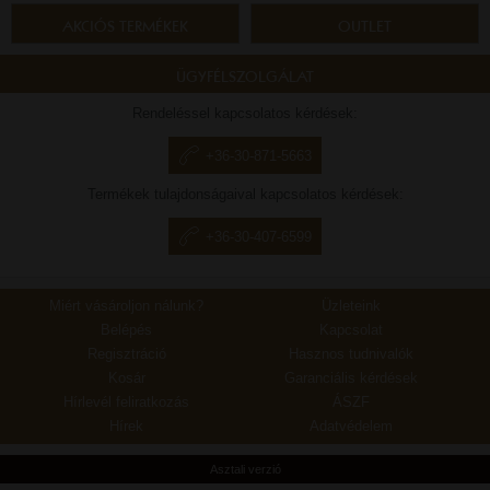
AKCIÓS TERMÉKEK
OUTLET
ÜGYFÉLSZOLGÁLAT
Rendeléssel kapcsolatos kérdések:
+36-30-871-5663
Termékek tulajdonságaival kapcsolatos kérdések:
+36-30-407-6599
Miért vásároljon nálunk?
Üzleteink
Belépés
Kapcsolat
Regisztráció
Hasznos tudnivalók
Kosár
Garanciális kérdések
Hírlevél feliratkozás
ÁSZF
Hírek
Adatvédelem
Asztali verzió