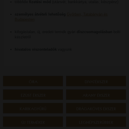
többféle
fizetési mód
(utánvét, bankkártya, utalás, készpénz)
személyes átvételi lehetőség
Győrben, Tatabányán és
Budapesten
kifogástalan, új, eredeti termék gyári
díszcsomagolásban
bolti
készletről
hivatalos viszonteladók
vagyunk
ÓRA
DIVATÉKSZER
EZÜST ÉKSZER
ARANY ÉKSZER
KARIKAGYŰRŰ
DRÁGAKÖVES ÉKSZER
ÚJ TERMÉKEK
LEGNÉPSZERŰBBEK