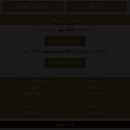
AKCIÓS TERMÉKEK
OUTLET
ÜGYFÉLSZOLGÁLAT
Rendeléssel kapcsolatos kérdések:
+36-30-871-5663
Termékek tulajdonságaival kapcsolatos kérdések:
+36-30-407-6599
Miért vásároljon nálunk?
Üzleteink
Belépés
Kapcsolat
Regisztráció
Hasznos tudnivalók
Kosár
Garanciális kérdések
Hírlevél feliratkozás
ÁSZF
Hírek
Adatvédelem
Asztali verzió