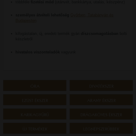
többféle
fizetési mód
(utánvét, bankkártya, utalás, készpénz)
személyes átvételi lehetőség
Győrben, Tatabányán és
Budapesten
kifogástalan, új, eredeti termék gyári
díszcsomagolásban
bolti
készletről
hivatalos viszonteladók
vagyunk
ÓRA
DIVATÉKSZER
EZÜST ÉKSZER
ARANY ÉKSZER
KARIKAGYŰRŰ
DRÁGAKÖVES ÉKSZER
ÚJ TERMÉKEK
LEGNÉPSZERŰBBEK