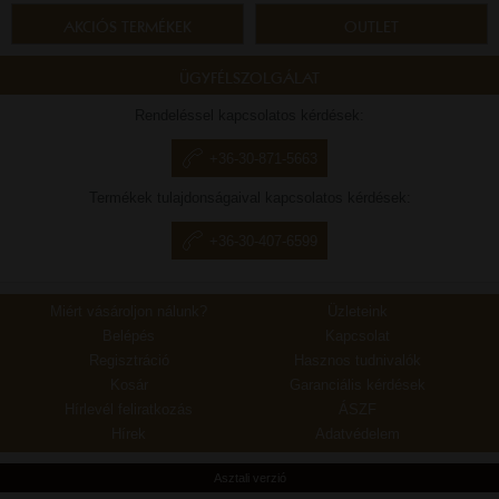
AKCIÓS TERMÉKEK
OUTLET
ÜGYFÉLSZOLGÁLAT
Rendeléssel kapcsolatos kérdések:
+36-30-871-5663
Termékek tulajdonságaival kapcsolatos kérdések:
+36-30-407-6599
Miért vásároljon nálunk?
Üzleteink
Belépés
Kapcsolat
Regisztráció
Hasznos tudnivalók
Kosár
Garanciális kérdések
Hírlevél feliratkozás
ÁSZF
Hírek
Adatvédelem
Asztali verzió