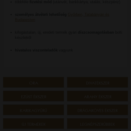
többféle
fizetési mód
(utánvét, bankkártya, utalás, készpénz)
személyes átvételi lehetőség
Győrben, Tatabányán és
Budapesten
kifogástalan, új, eredeti termék gyári
díszcsomagolásban
bolti
készletről
hivatalos viszonteladók
vagyunk
ÓRA
DIVATÉKSZER
EZÜST ÉKSZER
ARANY ÉKSZER
KARIKAGYŰRŰ
DRÁGAKÖVES ÉKSZER
ÚJ TERMÉKEK
LEGNÉPSZERŰBBEK