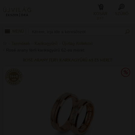
KOSÁR
SZŰRŐ
0 FT
MENÜ
Termékek
Karikagyűrű
Újvilág Kollekció
Rosé arany férfi karikagyűrű 62-es méret
ROSÉ ARANY FÉRFI KARIKAGYŰRŰ 62-ES MÉRET