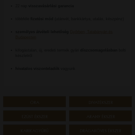
22 nap
visszavásárlási garancia
többféle
fizetési mód
(utánvét, bankkártya, utalás, készpénz)
személyes átvételi lehetőség
Győrben, Tatabányán és
Budapesten
kifogástalan, új, eredeti termék gyári
díszcsomagolásban
bolti
készletről
hivatalos viszonteladók
vagyunk
ÓRA
DIVATÉKSZER
EZÜST ÉKSZER
ARANY ÉKSZER
KARIKAGYŰRŰ
DRÁGAKÖVES ÉKSZER