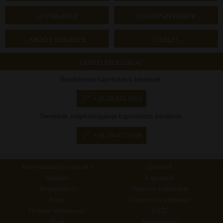
ÚJ TERMÉKEK
LEGNÉPSZERŰBBEK
AKCIÓS TERMÉKEK
OUTLET
ÜGYFÉLSZOLGÁLAT
Rendeléssel kapcsolatos kérdések:
+36-30-871-5663
Termékek tulajdonságaival kapcsolatos kérdések:
+36-30-407-6599
Miért vásároljon nálunk?
Üzleteink
Belépés
Kapcsolat
Regisztráció
Hasznos tudnivalók
Kosár
Garanciális kérdések
Hírlevél feliratkozás
ÁSZF
Hírek
Adatvédelem