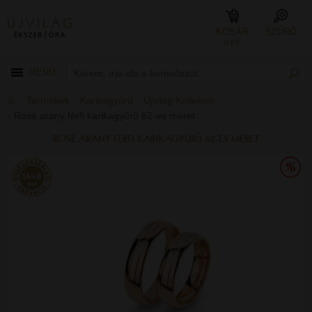
KOSÁR
SZŰRŐ
0 FT
MENÜ
Termékek
Karikagyűrű
Újvilág Kollekció
Rosé arany férfi karikagyűrű 62-es méret
ROSÉ ARANY FÉRFI KARIKAGYŰRŰ 62-ES MÉRET