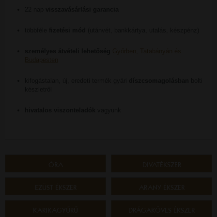
22 nap
visszavásárlási garancia
többféle
fizetési mód
(utánvét, bankkártya, utalás, készpénz)
személyes átvételi lehetőség
Győrben, Tatabányán és
Budapesten
kifogástalan, új, eredeti termék gyári
díszcsomagolásban
bolti
készletről
hivatalos viszonteladók
vagyunk
ÓRA
DIVATÉKSZER
EZÜST ÉKSZER
ARANY ÉKSZER
KARIKAGYŰRŰ
DRÁGAKÖVES ÉKSZER