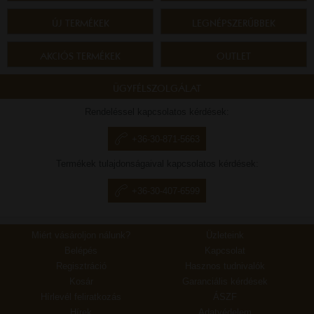
ÚJ TERMÉKEK
LEGNÉPSZERŰBBEK
AKCIÓS TERMÉKEK
OUTLET
ÜGYFÉLSZOLGÁLAT
Rendeléssel kapcsolatos kérdések:
+36-30-871-5663
Termékek tulajdonságaival kapcsolatos kérdések:
+36-30-407-6599
Miért vásároljon nálunk?
Üzleteink
Belépés
Kapcsolat
Regisztráció
Hasznos tudnivalók
Kosár
Garanciális kérdések
Hírlevél feliratkozás
ÁSZF
Hírek
Adatvédelem