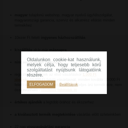
magyar
tulajdonú webshop, magyar nyelvű ügyfélszolgálat,
magyarországi garancia, szerviz és alkatrész ellátás minden
termékhez
10ezer Ft felett
ingyenes házhozszállítás
kiszállítás
akár már
másnapra
Oldalunkon cookie-kat használunk,
nincsenek rejtett költségek
melyek célja, hogy teljesebb körű
szolgáltatást nyújtsunk látogatóink
regisztrált vevőknek az első vásárláskor
1.000 Ft
részére.
jóváírás
10.000 Ft feletti vásárlásnál, minden további 10.000 Ft
ELFOGADOM
Beállítások
feletti vásárlásnál
2% kedvezmény
a teljes árú termékekre, nem
összevonható -
részletes feltételek itt
értékes ajándék
a legtöbb órához és ékszerhez
a kiválasztott termék megtekintése
vásárlás előtt üzleteinkben
22 nap
visszavásárlási garancia