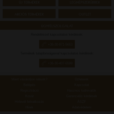
ÚJ TERMÉKEK
LEGNÉPSZERŰBBEK
AKCIÓS TERMÉKEK
OUTLET
ÜGYFÉLSZOLGÁLAT
Rendeléssel kapcsolatos kérdések:
+36-30-871-5663
Termékek tulajdonságaival kapcsolatos kérdések:
+36-30-407-6599
Miért vásároljon nálunk?
Üzleteink
Belépés
Kapcsolat
Regisztráció
Hasznos tudnivalók
Kosár
Garanciális kérdések
Hírlevél feliratkozás
ÁSZF
Hírek
Adatvédelem