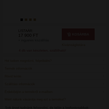
LISTAÁR:
KOSÁRBA
17 900 FT
+ ingyenes kiszállítás
Kívánságlistára
4 db van készleten, szállítható!
Hol tudom megnézni, felpróbálni?
Termék információk
Rövid leírás
Szállítási információk
Érdeklődjön a termékről e-mailben
Miért nálunk vásárolja meg ezt a terméket?
Sok érvet tudnánk felsorolni, de talán a legfontosabbak: