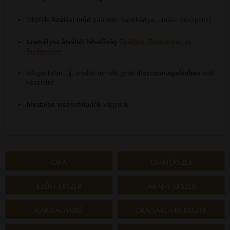
többféle
fizetési mód
(utánvét, bankkártya, utalás, készpénz)
személyes átvételi lehetőség
Győrben, Tatabányán és
Budapesten
kifogástalan, új, eredeti termék gyári
díszcsomagolásban
bolti
készletről
hivatalos viszonteladók
vagyunk
ÓRA
DIVATÉKSZER
EZÜST ÉKSZER
ARANY ÉKSZER
KARIKAGYŰRŰ
DRÁGAKÖVES ÉKSZER