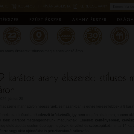
ÁCIÓ
KOSÁR:
0 FT
KÍVÁNSÁGLISTA
KÉRDÉSE VAN?
tos arany ékszerek: stílusos megjelenés vonzó áron
026. június 25.
ilágszerte már nagyon népszerűek, és hazánkban is egyre keresettebbek a 9 kará
Ennek oka elsősorban
kedvező árfekvés
ük, így nem csupán alkalomra, hanem ak
is több darabot megengedhetünk magunknak. Emellett
keményebbek, kevésb
egfelelő ápolás esetén épp úgy megőrzik fényüket és szépségüket, mint a 14 kará
észre vagy akár ajándékba is pénztárcabarát választás!