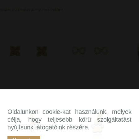
ovább a 9 karátos arany ékszerekhez
Oldalunkon cookie-kat használunk, melyek
célja, hogy teljesebb körű szolgáltatást
nyújtsunk látogatóink részére.