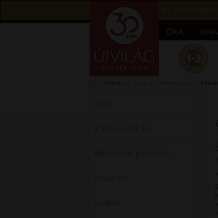
BELÉPÉS/REGISZTR
Aktuális
Hírek
Érdekességek
9 kará
HÍREK
STYLIST AJÁNLJA
HÍRLEVÉL FELIRATKOZÁS
2
V
FACEBOOK
MARVIN
m
r