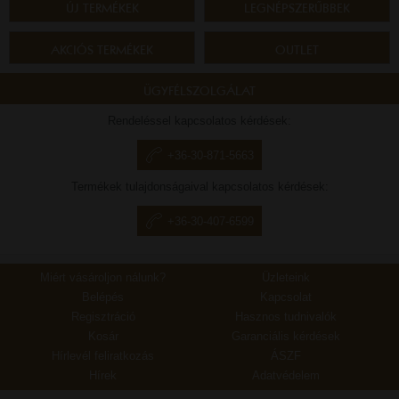
ÚJ TERMÉKEK
LEGNÉPSZERŰBBEK
AKCIÓS TERMÉKEK
OUTLET
ÜGYFÉLSZOLGÁLAT
Rendeléssel kapcsolatos kérdések:
+36-30-871-5663
Termékek tulajdonságaival kapcsolatos kérdések:
+36-30-407-6599
Miért vásároljon nálunk?
Üzleteink
Belépés
Kapcsolat
Regisztráció
Hasznos tudnivalók
Kosár
Garanciális kérdések
Hírlevél feliratkozás
ÁSZF
Hírek
Adatvédelem