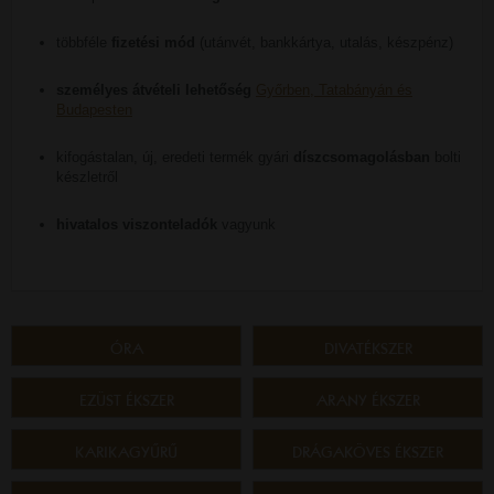
többféle
fizetési mód
(utánvét, bankkártya, utalás, készpénz)
személyes átvételi lehetőség
Győrben, Tatabányán és
Budapesten
kifogástalan, új, eredeti termék gyári
díszcsomagolásban
bolti
készletről
hivatalos viszonteladók
vagyunk
ÓRA
DIVATÉKSZER
EZÜST ÉKSZER
ARANY ÉKSZER
KARIKAGYŰRŰ
DRÁGAKÖVES ÉKSZER