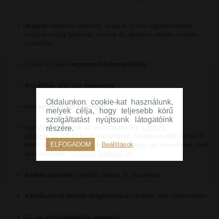
magyar
tulajdonú webshop, magyar nyelvű ügyfélszolgálat,
magyarországi garancia, szerviz és alkatrész ellátás minden
termékhez
10ezer Ft felett
ingyenes házhozszállítás
kiszállítás
akár már
másnapra
Oldalunkon cookie-kat használunk,
nincsenek rejtett költségek
melyek célja, hogy teljesebb körű
szolgáltatást nyújtsunk látogatóink
regisztrált vevőknek az első vásárláskor
1.000 Ft
részére.
jóváírás
10.000 Ft feletti vásárlásnál, minden további 10.000 Ft
ELFOGADOM
Beállítások
feletti vásárlásnál
2% kedvezmény
a teljes árú termékekre, nem
összevonható -
részletes feltételek itt
értékes ajándék
a legtöbb órához és ékszerhez
a kiválasztott termék megtekintése
vásárlás előtt üzleteinkben
22 nap
visszavásárlási garancia