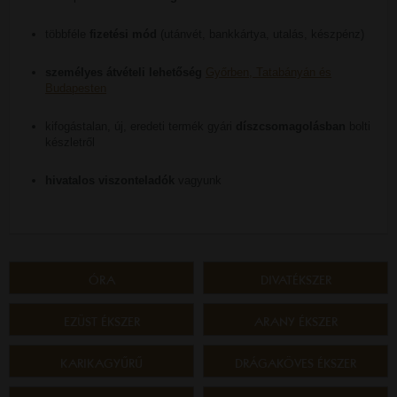
többféle
fizetési mód
(utánvét, bankkártya, utalás, készpénz)
személyes átvételi lehetőség
Győrben, Tatabányán és
Budapesten
kifogástalan, új, eredeti termék gyári
díszcsomagolásban
bolti
készletről
hivatalos viszonteladók
vagyunk
ÓRA
DIVATÉKSZER
EZÜST ÉKSZER
ARANY ÉKSZER
KARIKAGYŰRŰ
DRÁGAKÖVES ÉKSZER