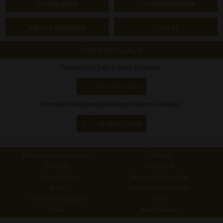
ÚJ TERMÉKEK
LEGNÉPSZERŰBBEK
AKCIÓS TERMÉKEK
OUTLET
ÜGYFÉLSZOLGÁLAT
Rendeléssel kapcsolatos kérdések:
+36-30-871-5663
Termékek tulajdonságaival kapcsolatos kérdések:
+36-30-407-6599
Miért vásároljon nálunk?
Üzleteink
Belépés
Kapcsolat
Regisztráció
Hasznos tudnivalók
Kosár
Garanciális kérdések
Hírlevél feliratkozás
ÁSZF
Hírek
Adatvédelem