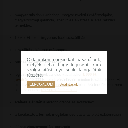
magyar
tulajdonú webshop, magyar nyelvű ügyfélszolgálat,
magyarországi garancia, szerviz és alkatrész ellátás minden
termékhez
10ezer Ft felett
ingyenes házhozszállítás
kiszállítás
akár már
másnapra
Oldalunkon cookie-kat használunk,
nincsenek rejtett költségek
melyek célja, hogy teljesebb körű
szolgáltatást nyújtsunk látogatóink
regisztrált vevőknek az első vásárláskor
1.000 Ft
részére.
jóváírás
10.000 Ft feletti vásárlásnál, minden további 10.000 Ft
ELFOGADOM
Beállítások
feletti vásárlásnál
2% kedvezmény
a teljes árú termékekre, nem
összevonható -
részletes feltételek itt
értékes ajándék
a legtöbb órához és ékszerhez
a kiválasztott termék megtekintése
vásárlás előtt üzleteinkben
22 nap
visszavásárlási garancia