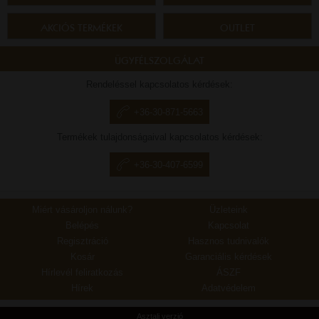
AKCIÓS TERMÉKEK
OUTLET
ÜGYFÉLSZOLGÁLAT
Rendeléssel kapcsolatos kérdések:
+36-30-871-5663
Termékek tulajdonságaival kapcsolatos kérdések:
+36-30-407-6599
Miért vásároljon nálunk?
Üzleteink
Belépés
Kapcsolat
Regisztráció
Hasznos tudnivalók
Kosár
Garanciális kérdések
Hírlevél feliratkozás
ÁSZF
Hírek
Adatvédelem
Asztali verzió