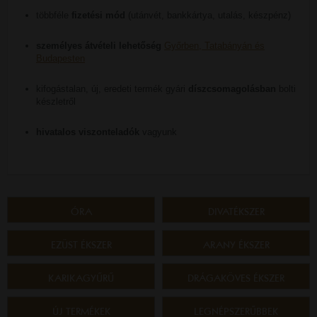
többféle
fizetési mód
(utánvét, bankkártya, utalás, készpénz)
személyes átvételi lehetőség
Győrben, Tatabányán és
Budapesten
kifogástalan, új, eredeti termék gyári
díszcsomagolásban
bolti
készletről
hivatalos viszonteladók
vagyunk
ÓRA
DIVATÉKSZER
EZÜST ÉKSZER
ARANY ÉKSZER
KARIKAGYŰRŰ
DRÁGAKÖVES ÉKSZER
ÚJ TERMÉKEK
LEGNÉPSZERŰBBEK