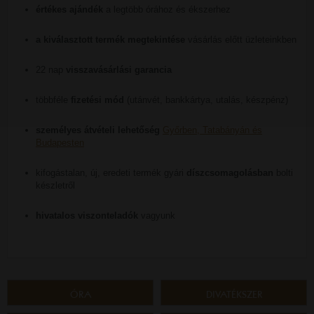
értékes ajándék
a legtöbb órához és ékszerhez
a kiválasztott termék megtekintése
vásárlás előtt üzleteinkben
22 nap
visszavásárlási garancia
többféle
fizetési mód
(utánvét, bankkártya, utalás, készpénz)
személyes átvételi lehetőség
Győrben, Tatabányán és
Budapesten
kifogástalan, új, eredeti termék gyári
díszcsomagolásban
bolti
készletről
hivatalos viszonteladók
vagyunk
ÓRA
DIVATÉKSZER