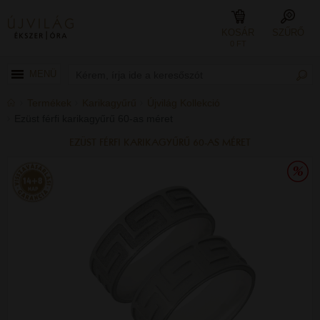
KOSÁR
SZŰRŐ
0 FT
MENÜ
Termékek
Karikagyűrű
Újvilág Kollekció
Ezüst férfi karikagyűrű 60-as méret
EZÜST FÉRFI KARIKAGYŰRŰ 60-AS MÉRET