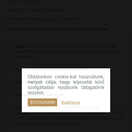
Szállítási információk
Érdeklődjön a termékről e-mailben
Miért nálunk vásárolja meg ezt a terméket?
Sok érvet tudnánk felsorolni, de talán a legfontosabbak:
magyar
tulajdonú webshop, magyar nyelvű ügyfélszolgálat,
magyarországi garancia, szerviz és alkatrész ellátás minden
termékhez
10ezer Ft felett
ingyenes házhozszállítás
Oldalunkon cookie-kat használunk,
melyek célja, hogy teljesebb körű
kiszállítás
akár már
másnapra
szolgáltatást nyújtsunk látogatóink
részére.
nincsenek rejtett költségek
ELFOGADOM
Beállítások
regisztrált vevőknek az első vásárláskor
1.000 Ft
jóváírás
10.000 Ft feletti vásárlásnál, minden további 10.000 Ft
feletti vásárlásnál
2% kedvezmény
a teljes árú termékekre, nem
összevonható -
részletes feltételek itt