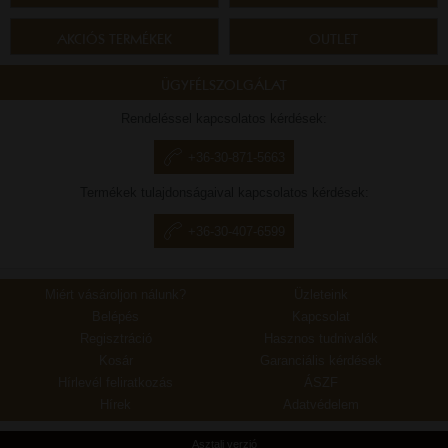
AKCIÓS TERMÉKEK
OUTLET
ÜGYFÉLSZOLGÁLAT
Rendeléssel kapcsolatos kérdések:
+36-30-871-5663
Termékek tulajdonságaival kapcsolatos kérdések:
+36-30-407-6599
Miért vásároljon nálunk?
Üzleteink
Belépés
Kapcsolat
Regisztráció
Hasznos tudnivalók
Kosár
Garanciális kérdések
Hírlevél feliratkozás
ÁSZF
Hírek
Adatvédelem
Asztali verzió