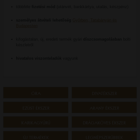
többféle
fizetési mód
(utánvét, bankkártya, utalás, készpénz)
személyes átvételi lehetőség
Győrben, Tatabányán és
Budapesten
kifogástalan, új, eredeti termék gyári
díszcsomagolásban
bolti
készletről
hivatalos viszonteladók
vagyunk
ÓRA
DIVATÉKSZER
EZÜST ÉKSZER
ARANY ÉKSZER
KARIKAGYŰRŰ
DRÁGAKÖVES ÉKSZER
ÚJ TERMÉKEK
LEGNÉPSZERŰBBEK