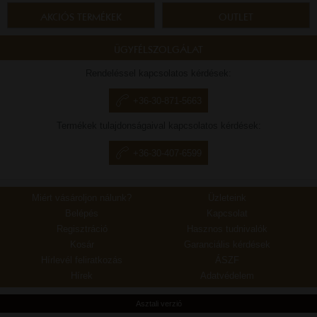
AKCIÓS TERMÉKEK
OUTLET
ÜGYFÉLSZOLGÁLAT
Rendeléssel kapcsolatos kérdések:
+36-30-871-5663
Termékek tulajdonságaival kapcsolatos kérdések:
+36-30-407-6599
Miért vásároljon nálunk?
Üzleteink
Belépés
Kapcsolat
Regisztráció
Hasznos tudnivalók
Kosár
Garanciális kérdések
Hírlevél feliratkozás
ÁSZF
Hírek
Adatvédelem
Asztali verzió