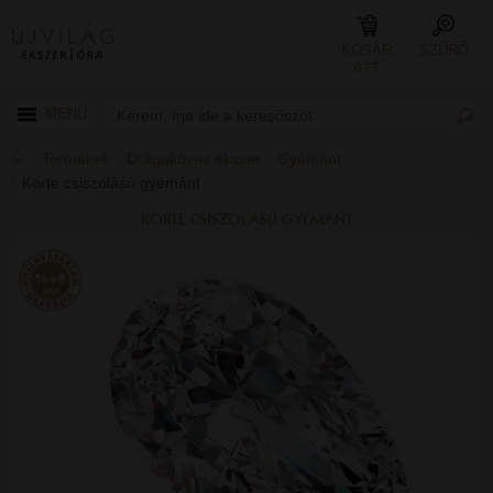
KOSÁR
SZŰRŐ
0 FT
MENÜ
Termékek
Drágaköves ékszer
Gyémánt
Körte csiszolású gyémánt
KÖRTE CSISZOLÁSÚ GYÉMÁNT