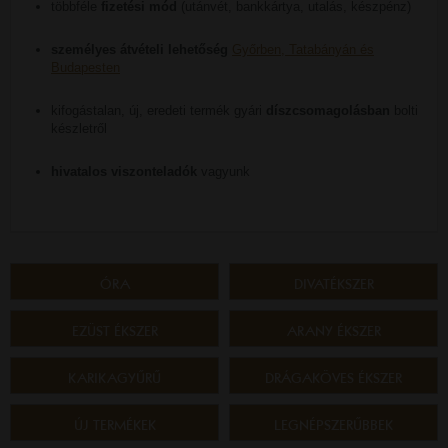
többféle
fizetési mód
(utánvét, bankkártya, utalás, készpénz)
személyes átvételi lehetőség
Győrben, Tatabányán és
Budapesten
kifogástalan, új, eredeti termék gyári
díszcsomagolásban
bolti
készletről
hivatalos viszonteladók
vagyunk
ÓRA
DIVATÉKSZER
EZÜST ÉKSZER
ARANY ÉKSZER
KARIKAGYŰRŰ
DRÁGAKÖVES ÉKSZER
ÚJ TERMÉKEK
LEGNÉPSZERŰBBEK